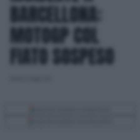
BARCELLONA:
MOTOGP COL
FIATO SOSPESO
domenica 17 maggio 2026
Segui Libero Quotidiano su Google Discover
Scegli Libero Quotidiano come fonte preferita