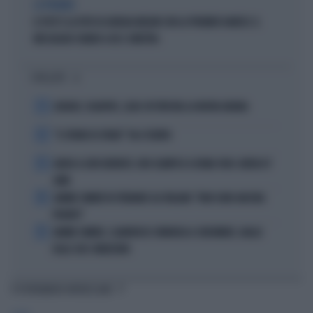
LA PREMIER
IL POST E LA FOTO DI GIORGIA MELONI CON LA PREMIER DANESE: IL
MESSAGGIO CHIARO A UE E SINISTRA
I PIÙ LETTI
1
LUKAKU, VLAHOVIC, LEAO: IN TURCHIA LA NUOVA ARABIA
2
“IL TRONO DI SPADE” VA A TEATRO
3
ADDIO A LIVIO BERRUTI, ORO OLIMPICO A ROMA 1960: AVEVA 87
ANNI
4
JANNIK SINNER FA TREMARE GLI ITALIANI: "NON SONO ANCORA
PRONTO"
5
JANNIK SINNER, CLAMOROSO: RINUNCIA A CINCINNATI, GIALLO
SULLE SUE CONDIZIONI
TI POTREBBERO INTERESSARE