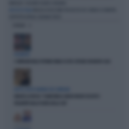
MARQUEZ: SEGUONO OGURA E BAGNAIA
MUGELLO DOLCISSIMO PER BEZZECCHI: SBANCA SU MARTIN,
MOTOGP IN ITALIA
DOPPIETTA APRILIA. BAGNAIA TERZO
OPINIONI
POLEMICHE
I COMPAGNI BELGI SPUTANO FANGO SU FDI: ESPLODE UN NUOVO CASO
DOPO IL GESTO IGNOBILE DEI COMPAGNI
IGNAZIO LA RUSSA: "A MARCINELLE ANCHE INSULTI SESSISTI E
VOLGARITÀ DALLA PLATEA DELLA CGIL"