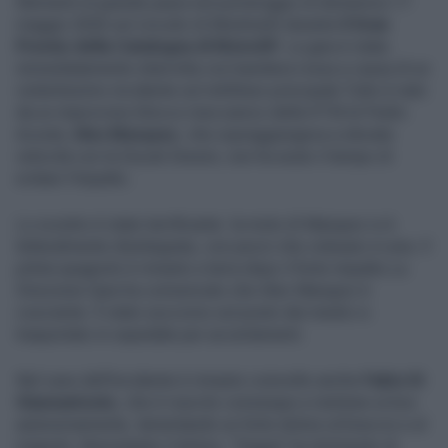
Momenti di grande paura nel pomeriggio di domenica 17
maggio 2026 sul circuito di Montmeló durante
il Gran
Premio della Catalogna di MotoGP.
La gara è stata
immediatamente interrotta con bandiera rossa a causa di un
violentissimo incidente sul rettilineo principale.Tutto è nato
da un improvviso blocco meccanico della KTM di Pedro
Acosta.
Alex Marquez
, che sopraggiungeva a elevata
velocità con la Ducati Gresini, non ha avuto il tempo di
evitare l’impatto.
Lo scontro è stato terrificante: la moto di Marquez si è
letteralmente disintegrata, con pezzi che volavano in aria. Il
pilota spagnolo è rimasto a terra dopo il forte impatto.La
Direzione Gara ha comunicato che Alex Marquez è
cosciente. È stato soccorso sul posto dai medici e
trasportato in ospedale per accertamenti.
Nel caos dell’incidente è rimasto coinvolto anche
Fabio Di
Giannantonio
, che è riuscito comunque a rientrare ai box
autonomamente, lamentando un forte dolore al braccio e al
mignolo. Nonostante il dolore, “Diggia” ha dichiarato di