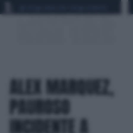
CEUTA
SCANDALO CONTE-COVID
CALCIOMERCATO
ALEX MARQUEZ,
PAUROSO
INCIDENTE A