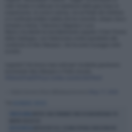
voler tornare in sella per la ripartenza della gara.Dopo la
sospensione, la corsa è ripresa, ma sul finale del rettilineo
si è verificata un’altra caduta che ha coinvolto Johann Zarco
(rimasto a terra), Francesco Bagnaia e Luca
Marini.L’incidente ha inevitabilmente segnato il Gran Premio
della Catalogna, con l’attenzione rivolta soprattutto alle
condizioni di Alex Marquez, che ha avuto la peggio nello
scontro.
Urgente!!! Em breve mais notícias!! Acidente gravíssimo
envolvendo Alex Marquez e Pedro Acosta.
#MotoGPnaESPN
pic.twitter.com/loCAfzP6mX
— Sebá Llorens-Ruiz (@SebasLlorens)
May 17, 2026
Tag
ALEX MARQUEZ
MOTOGP
MOTOGP, RAUL FERNANDEZ VINCE IN GRAN BRETAGNA: POI
TRIPLETTA APRILIA
MARTIN E BEZZECCHI
MOTOGP REP.CECA, SECONDA VITTORIA CONSECUTIVA PER
MOTOGP REP.CECA