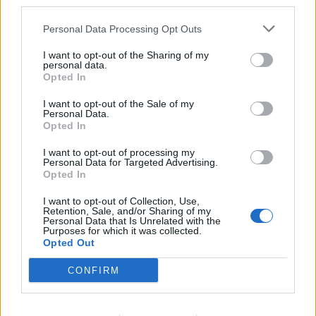
third parties.
Personal Data Processing Opt Outs
I want to opt-out of the Sharing of my
personal data.
Opted In
I want to opt-out of the Sale of my
Personal Data.
Opted In
I want to opt-out of processing my
Personal Data for Targeted Advertising.
Opted In
I want to opt-out of Collection, Use,
Retention, Sale, and/or Sharing of my
Personal Data that Is Unrelated with the
Purposes for which it was collected.
Opted Out
CONFIRM