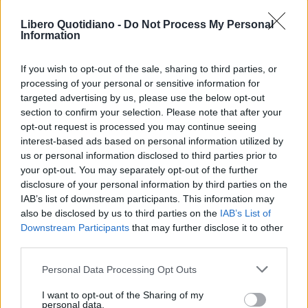
ACQUISTA ABBONAMENTO
Libero Quotidiano -
Do Not Process My Personal
Information
If you wish to opt-out of the sale, sharing to third parties, or
processing of your personal or sensitive information for
targeted advertising by us, please use the below opt-out
section to confirm your selection. Please note that after your
opt-out request is processed you may continue seeing
interest-based ads based on personal information utilized by
us or personal information disclosed to third parties prior to
your opt-out. You may separately opt-out of the further
Seguici su Google Discover
disclosure of your personal information by third parties on the
IAB’s list of downstream participants. This information may
Segui Libero Quotidiano su Google Discover
also be disclosed by us to third parties on the
IAB’s List of
Scegli Libero Quotidiano come fonte preferita
Downstream Participants
that may further disclose it to other
third parties.
SEZIONI
Personal Data Processing Opt Outs
I want to opt-out of the Sharing of my
SPETTACOLI
personal data.