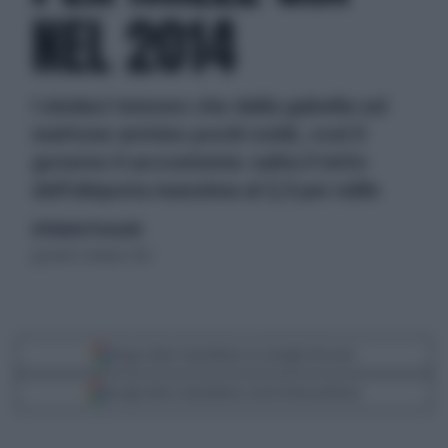
NEL 2014
I sindaci temono che dalla gabella sul
mattone arrivino pochi soldi, così il
governo li accontenta: salta il tetto
dell'aliquota massima al 2,5 per mille
di Roberto Procaccini
giovedì 31 ottobre 2013
Segui Libero Quotidiano su Google Discover
Scegli Libero Quotidiano come fonte preferita