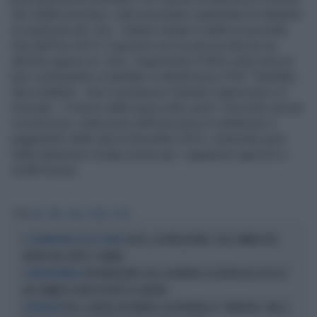
dei redditi più bassi, sarà necessario aumentare le aliquote
su quelli più alti. Imu - Intanto rimane in ballo la seconda
rata dell'Imu 2013. Il governo non ha ancora deciso se
abolirla oppure no. Anzi, l'argomento è finito sotto traccia
(pur continuando a mandare in ebollizione il Pdl: "Sarebbe
inaccettabile - dice il portavoce Daniele Capezzone a Il
Giornale - il ritorno della tassa sulla casa"). Secondo alcune
ricostruzioni, intenzione dell'esecutivo è mantenere il
pagamento della rata di dicembre 2013, inserendo però
delle detrazioni mirate (come per i capannoni agricoli o i
redditi bassi).
Tag
TASI
IMU
CASA
TASSA
FISCO
TASSE, LA RIVOLUZIONE: COSA CAMBIA PER
IL VICEMINISTRO LEO FA IL PUNTO
PARTITE IVA, IRPEF E COMUNI
DICHIARAZIONE 2025, IN ARRIVO LE LETTERA DEL FISCO SE
IL PROVVEDIMENTO
HAI COMMESSO UNO DI QUESTI 25 ERRORI
FISCO, CARTELLE IN ARRIVO: CHI TROVERÀ LA "SORPRESA". MA LE
ATTENZIONE