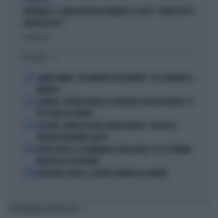
VERGOGNA
MARCINELLE, IL SINDACATO BELGA RIVENDICA IL GESTO: "CONTRO TUTTI I
PARTITI FASCISTI"
Politica
di
I PIÙ LETTI
1
JANNIK SINNER, "DOLCEMENTE OSSESSIONATO": CHI SI INCHINA AL
NUMERO 1
2
JUVENTUS, PAPERE-MICHELE DI GREGORIO E TIFOSI IN RIVOLTA: "IL
PIÙ SCARSO DI SEMPRE"
3
4 DI SERA, SENALDI AZZERA ANGELO BONELLI: "CON LUI AL
GOVERNO FARÀ MENO CALDO?"
4
FLAVIO COBOLLI, LA DRAMMATICA CONFESSIONE: "DA 3 SETTIMANE
NON RIESCO A RESPIRARE"
5
BADIASHILE-NAPOLI, SI TRATTA. ROMERO VA A MADRID
TI POTREBBERO INTERESSARE