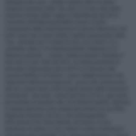
Stangata sulla casa. I sindaci saranno liberi di alzare
l'aliquota massima della Tasi oltre il 2,5 per mille (tetto
massimo fissato dalla Legge di Stabilità) già dal 2014.
L'aumento dell'aliquota potrebbe essere in parte
compensato dalla reintroduzione di alcune detrazioni, ma
nelle casse dei comuni italiani il gettito proveniente dalla
Tasi, calcolato per 9 miliardi di euro con il tetto a 2,5,
potrebbe salire a 10 miliardi portando l'aliquota a 2,6.
Manovre politiche - I sindaci italiani potranno sfondare il
tetto del 2,5 per mille dal 2015, ma della possibilità di
anticipare l'operazione già al 2014 si è discusso alla
riunione dell'Anci di Firenze. I primi cittadini temono che
l'adozione della nuova tassa per i servizi dei comuni porti
alle loro casse meno soldi di quelli stimati dalle proiezioni
ministeriali. Secondo i calcoli del Sole 24 Ore, ogni punto
percentuale di aumento vale 3,8 miliardi di gettito. Aperture
in questa direzione sono venute dal ministro per gli Affari
Regionali Graziano Del Rio e dal sottosegretario
all'Economia Pier Paolo Baretta. Sul tavolo c'è una
questione di equità: la Tasi colpirà 5 milioni di abitazioni
principali prima esentate. Per coprire le detrazioni a favore