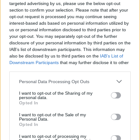
targeted advertising by us, please use the below opt-out
section to confirm your selection. Please note that after your
opt-out request is processed you may continue seeing
interest-based ads based on personal information utilized by
us or personal information disclosed to third parties prior to
your opt-out. You may separately opt-out of the further
Seguici su Google Discover
disclosure of your personal information by third parties on the
IAB’s list of downstream participants. This information may
Segui Libero Quotidiano su Google Discover
also be disclosed by us to third parties on the
IAB’s List of
Scegli Libero Quotidiano come fonte preferita
Downstream Participants
that may further disclose it to other
third parties.
SEZIONI
Personal Data Processing Opt Outs
I want to opt-out of the Sharing of my
SPETTACOLI
personal data.
Opted In
SCIENZA E TECH
I want to opt-out of the Sale of my
Personal Data.
Opted In
ALTRO
I want to opt-out of processing my