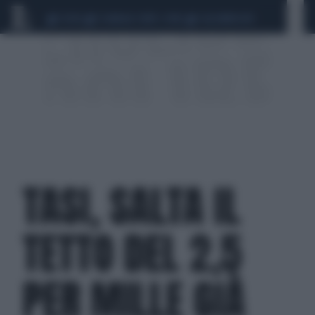
CEUTA
SCANDALO CONTE-COVID
CALCIOMERCATO
TASI, SALTA IL
TETTO DEL 2,5
PER MILLE GIÀ