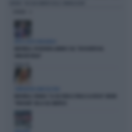
ENTRATE: "NESSUN AUMENTO DELLE COMUNICAZIONI"
OPINIONI
DOPO IL GESTO VERGOGNOSO
MARCINELLE, FDI INCHIODA LANDINI E CGIL: "DISSOCIATEVI DAL
SINDACATO BELGA"
Politica
di
COMPAGNI NEL NOME DELL'ODIO
MARCINELLE, FIDANZA: "LA CGIL VOLTA LE SPALLE A LA RUSSA". MELONI:
"VERGOGNA". MA LA CGIL SMENTISCE