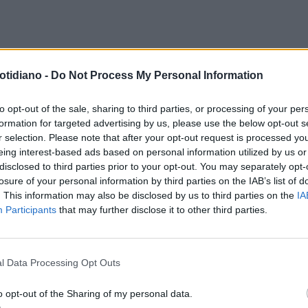
otidiano -
Do Not Process My Personal Information
to opt-out of the sale, sharing to third parties, or processing of your per
formation for targeted advertising by us, please use the below opt-out s
r selection. Please note that after your opt-out request is processed y
eing interest-based ads based on personal information utilized by us or
disclosed to third parties prior to your opt-out. You may separately opt-
losure of your personal information by third parties on the IAB’s list of
. This information may also be disclosed by us to third parties on the
IA
Participants
that may further disclose it to other third parties.
l Data Processing Opt Outs
o opt-out of the Sharing of my personal data.