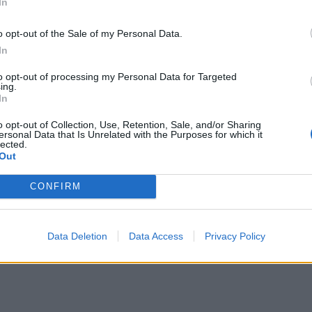
In
o opt-out of the Sale of my Personal Data.
In
to opt-out of processing my Personal Data for Targeted
ing.
In
o opt-out of Collection, Use, Retention, Sale, and/or Sharing
ersonal Data that Is Unrelated with the Purposes for which it
lected.
Out
CONFIRM
Data Deletion
Data Access
Privacy Policy