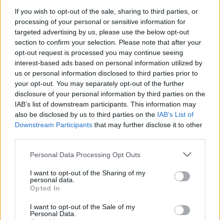
If you wish to opt-out of the sale, sharing to third parties, or
processing of your personal or sensitive information for
targeted advertising by us, please use the below opt-out
section to confirm your selection. Please note that after your
opt-out request is processed you may continue seeing
interest-based ads based on personal information utilized by
us or personal information disclosed to third parties prior to
your opt-out. You may separately opt-out of the further
Seguici su Google Discover
disclosure of your personal information by third parties on the
IAB’s list of downstream participants. This information may
Segui Libero Quotidiano su Google Discover
also be disclosed by us to third parties on the
IAB’s List of
Scegli Libero Quotidiano come fonte preferita
Downstream Participants
that may further disclose it to other
third parties.
SEZIONI
Personal Data Processing Opt Outs
I want to opt-out of the Sharing of my
SPETTACOLI
personal data.
Opted In
SCIENZA E TECH
I want to opt-out of the Sale of my
Personal Data.