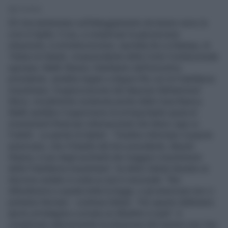
1' di lettura
Gli Usa tentennano sull'atteggiamento da tenere verso la
crisi in Egitto. E ora, a complicare la già precaria
situazione, è un'indiscrezione, riportata da La Stampa, di
Tehani al-Gebali, vicepresidente della Corte Costituzionale
egiziana. Malik Obama, fratellastro dell'omonimo
presidente, sarebbe legato a doppio filo con la Fratellanza
musulmana, l'organizzazione del deposto Mohammed
Morsi, inizialmente sostenuta anche dalla Casa Bianca.
Malik sarebbe il supervisore di un'importante quota di
investimenti finanziari internazionali che fanno capo ai
Fratelli. Le parole di Gebali - "Gradirei informare il popolo
americano, che il fratello del loro presidente, Barack
Obama, è uno degli architetti dei maggiori investimenti
della Fratellanza musulmana", ha detto Gebali durante un
discorso andato in onda su una tv nazionale. "Noi
difenderemo a spada tratta la legge, e gli americani non ci
potranno fermare - continua Gebali - Per questo dobbiamo
aprire un'indagine e avviare un dibattito in aula". A
complicare ulteriormente la situazione del numero uno Usa