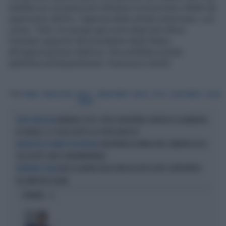
sarebbe poi un'esenzione tributaria riconosciuta a Malik dal
supervisore dell'Irs, l'agenzia delle entrate americana, Lois
Lerner. Tutto ciò spiega agli occhi degli anti-Morsi
l'ostinato supporto del presidente degli States
all'organizzazione islamica. Che potrebbe portare
addirittura all'impeachment. Francesca Canelli
Tag
OBAMA
FRATELLASTRO
MALIK
IMPEACHMENT
MORSI
EGITTO
INVESTIMENTI
QUOTA
OBAMA
MONDIALI 2026, TIFOSO ARGENTINO SVENTOLA LA BANDIERA
SENZA VERGOGNA
DI ISRAELE: IL CT DELL'EGITTO GLI SPUTA ADDOSSO
ARGENTINA DA IMPAZZIRE: RIMONTA EPICA
ALBICELESTE AI QUARTI DEI MONDIALI
SULL'EGITTO, MESSI INTRAMONTABILE
NESSY GUERRA RILASCIATA IN EGITTO DOPO L'INTERVENTO
INTERVIENE L'ITALIA
DEL MINISTRO TAJANI
OPINIONI