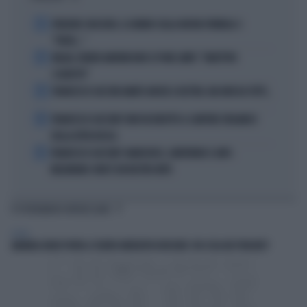
1
FREDERIC VASSEUR, IL DUBBIO SULLA NUOVA FORMULA 1:
"FORSE..."
2
MILAN, RUBEN AMORIM NON SI PONE LIMITI: "OBIETTIVO
SCUDETTO"
3
FRANCESCO GUCCINI AMATO ANCHE A DESTRA. MA NON DA TUTTI...
4
FRANCESCO GUCCINI? NON VA RIDOTTO A CANTORE ORGANICO
DELLA DITTA ROSSA
5
FRANCESCO GUCCINI? ANARCHICO, LIBERTARIO E ANTI-
MELONIANO: NON È UN NOSTRO MITO
TI POTREBBERO INTERESSARE
ESTERI
AMANDA KNOX PORTA A TEATRO MEREDITH KERCHER: VOI COSA NE PENSATE?