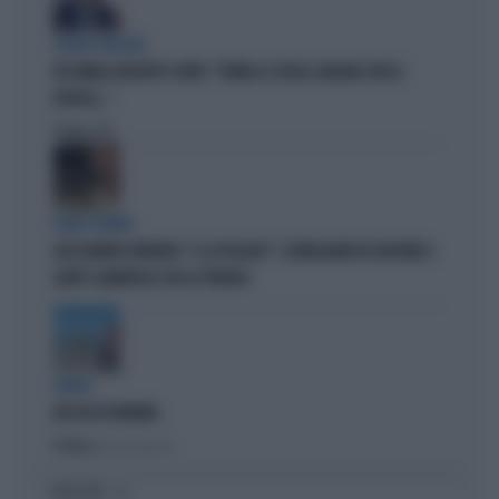
FIGURA GRILLINA
FDI UMILIA GIUSEPPE CONTE: "TORNA A SCUOLA. MAGARI CON LE
ROTELLE..."
Politica
di
ROMA TERMINI
ALESSANDRO ONORATO: "E LA POLIZIA?". SCENEGGIATA IN STAZIONE E
GAFFE CLAMOROSA: FDI LO STRONCA
LIBERA
BUCCIA DI BANANA
Politica
di Lucia Esposito
I PIÙ LETTI