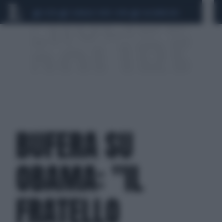
CEUTA
SCANDALO CONTE-COVID
CALCIOMERCATO
BUFERA SU
OBAMA: "IL
FRATELLO