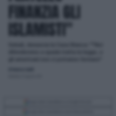
FINANZIA GLI
ISLAMISTI"
Gebali, denuncia la Casa Bianca: ""Noi
difenderemo a spada tratta la legge, e
gli americani non ci potranno fermare"
di Francesca Canelli
domenica 25 agosto 2013
Segui Libero Quotidiano su Google Discover
Scegli Libero Quotidiano come fonte preferita