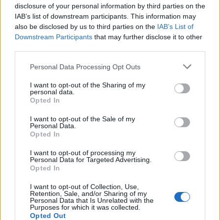
Seguici su Google Discover
disclosure of your personal information by third parties on the
IAB’s list of downstream participants. This information may
Segui Libero Quotidiano su Google Discover
also be disclosed by us to third parties on the
IAB’s List of
Scegli Libero Quotidiano come fonte preferita
Downstream Participants
that may further disclose it to other
third parties.
SEZIONI
Personal Data Processing Opt Outs
I want to opt-out of the Sharing of my
SPETTACOLI
personal data.
Opted In
SCIENZA E TECH
I want to opt-out of the Sale of my
Personal Data.
Opted In
ALTRO
I want to opt-out of processing my
Personal Data for Targeted Advertising.
Opted In
I want to opt-out of Collection, Use,
Retention, Sale, and/or Sharing of my
Personal Data that Is Unrelated with the
Purposes for which it was collected.
Libero Shopping
Contatti
Pubblicità
Cookie policy
Privacy policy
Opted Out