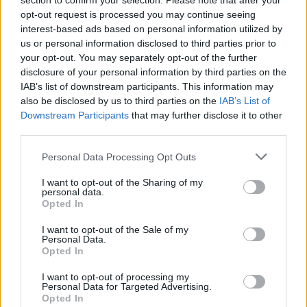
section to confirm your selection. Please note that after your
opt-out request is processed you may continue seeing
interest-based ads based on personal information utilized by
us or personal information disclosed to third parties prior to
your opt-out. You may separately opt-out of the further
disclosure of your personal information by third parties on the
IAB’s list of downstream participants. This information may
also be disclosed by us to third parties on the
IAB’s List of
Downstream Participants
that may further disclose it to other
third parties.
Personal Data Processing Opt Outs
I want to opt-out of the Sharing of my
personal data.
Opted In
I want to opt-out of the Sale of my
Personal Data.
Opted In
I want to opt-out of processing my
Personal Data for Targeted Advertising.
Opted In