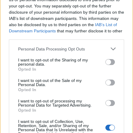
your opt-out. You may separately opt-out of the further
disclosure of your personal information by third parties on the
IAB’s list of downstream participants. This information may
also be disclosed by us to third parties on the
IAB’s List of
Downstream Participants
that may further disclose it to other
third parties.
Personal Data Processing Opt Outs
I want to opt-out of the Sharing of my
personal data.
Opted In
I want to opt-out of the Sale of my
Personal Data.
Opted In
I want to opt-out of processing my
Personal Data for Targeted Advertising.
Opted In
I want to opt-out of Collection, Use,
Retention, Sale, and/or Sharing of my
Personal Data that Is Unrelated with the