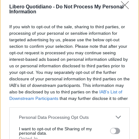
Libero Quotidiano -
Do Not Process My Personal
Information
If you wish to opt-out of the sale, sharing to third parties, or
processing of your personal or sensitive information for
targeted advertising by us, please use the below opt-out
section to confirm your selection. Please note that after your
opt-out request is processed you may continue seeing
interest-based ads based on personal information utilized by
us or personal information disclosed to third parties prior to
your opt-out. You may separately opt-out of the further
Seguici su Google Discover
disclosure of your personal information by third parties on the
IAB’s list of downstream participants. This information may
Segui Libero Quotidiano su Google Discover
also be disclosed by us to third parties on the
IAB’s List of
Scegli Libero Quotidiano come fonte preferita
Downstream Participants
that may further disclose it to other
third parties.
SEZIONI
Personal Data Processing Opt Outs
I want to opt-out of the Sharing of my
SPETTACOLI
personal data.
Opted In