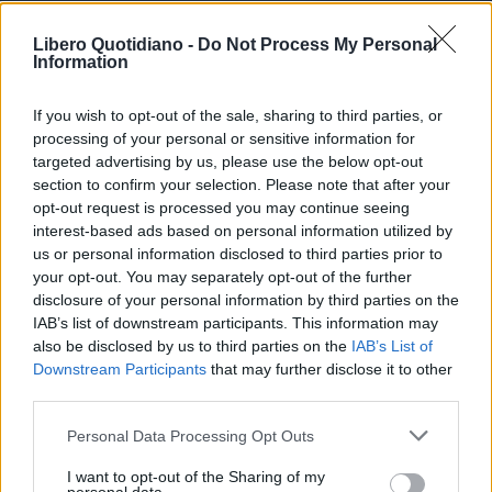
ACQUISTA ABBONAMENTO
Libero Quotidiano -
Do Not Process My Personal
Information
If you wish to opt-out of the sale, sharing to third parties, or
processing of your personal or sensitive information for
targeted advertising by us, please use the below opt-out
section to confirm your selection. Please note that after your
opt-out request is processed you may continue seeing
interest-based ads based on personal information utilized by
us or personal information disclosed to third parties prior to
your opt-out. You may separately opt-out of the further
Seguici su Google Discover
disclosure of your personal information by third parties on the
IAB’s list of downstream participants. This information may
Segui Libero Quotidiano su Google Discover
also be disclosed by us to third parties on the
IAB’s List of
Scegli Libero Quotidiano come fonte preferita
Downstream Participants
that may further disclose it to other
third parties.
SEZIONI
Personal Data Processing Opt Outs
I want to opt-out of the Sharing of my
SPETTACOLI