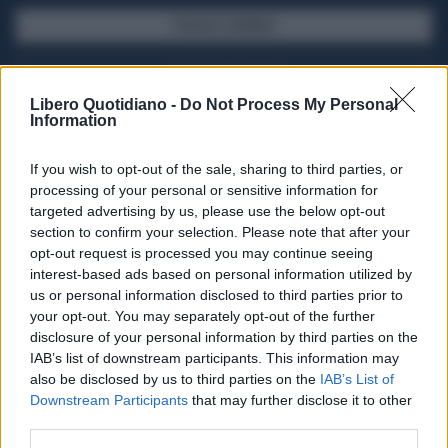
SFOGLIA IL GIORNALE
ACQUISTA ABBONAMENTO
Libero Quotidiano -
Do Not Process My Personal
Information
If you wish to opt-out of the sale, sharing to third parties, or
processing of your personal or sensitive information for
targeted advertising by us, please use the below opt-out
section to confirm your selection. Please note that after your
opt-out request is processed you may continue seeing
interest-based ads based on personal information utilized by
us or personal information disclosed to third parties prior to
your opt-out. You may separately opt-out of the further
Seguici su Google Discover
disclosure of your personal information by third parties on the
IAB’s list of downstream participants. This information may
Segui Libero Quotidiano su Google Discover
also be disclosed by us to third parties on the
IAB’s List of
Scegli Libero Quotidiano come fonte preferita
Downstream Participants
that may further disclose it to other
third parties.