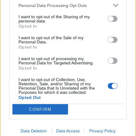
SEZIONI
Personal Data Processing Opt Outs
I want to opt-out of the Sharing of my
SPETTACOLI
personal data.
Opted In
SCIENZA E TECH
I want to opt-out of the Sale of my
Personal Data.
Opted In
ALTRO
I want to opt-out of processing my
Personal Data for Targeted Advertising.
Opted In
I want to opt-out of Collection, Use,
Retention, Sale, and/or Sharing of my
Personal Data that Is Unrelated with the
Purposes for which it was collected.
Libero Shopping
Contatti
Pubblicità
Cookie policy
Privacy policy
Opted Out
Condizioni generali
Modello 231
Assistenza
Preferenze Privacy
CONFIRM
Editoriale Libero S.r.l. - Sede Legale: Via dell’Aprica 18, 20158 Milano -
Registro Imprese di Milano Monza Brianza Lodi: C.F. e P.IVA 06823221004 -
R.E.A. Milano n. 1690166 Cap. Soc. € 400.000,00 i.v.
Tutti i diritti riservati - ISSN (sito web): 2531-6370
Data Deletion
Data Access
Privacy Policy