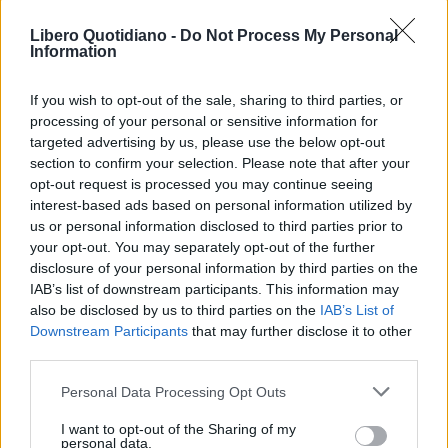
ACQUISTA ABBONAMENTO
Libero Quotidiano -
Do Not Process My Personal
Information
If you wish to opt-out of the sale, sharing to third parties, or
processing of your personal or sensitive information for
targeted advertising by us, please use the below opt-out
section to confirm your selection. Please note that after your
opt-out request is processed you may continue seeing
interest-based ads based on personal information utilized by
us or personal information disclosed to third parties prior to
your opt-out. You may separately opt-out of the further
Seguici su Google Discover
disclosure of your personal information by third parties on the
IAB’s list of downstream participants. This information may
Segui Libero Quotidiano su Google Discover
also be disclosed by us to third parties on the
IAB’s List of
Scegli Libero Quotidiano come fonte preferita
Downstream Participants
that may further disclose it to other
third parties.
SEZIONI
Personal Data Processing Opt Outs
I want to opt-out of the Sharing of my
SPETTACOLI
personal data.