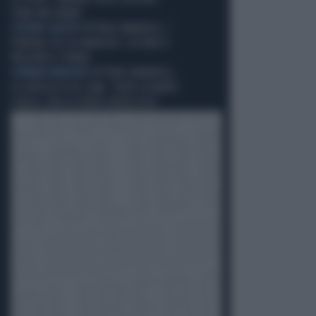
STARE MIO PADRE"
L'ULTIMO SALUTO
VITTORIO EMANUELE, I
FUNERALI DEL RE MANCATO: CHI NON SI
PRESENTA A TORINO
SOVRANO MANCATO
VITTORIO EMANUELE,
LA FEROCIA DI DE LUNA: "DOPO LA MORTE
L'OBLIO, VITA DI EVENTI INCRESCIOSI"