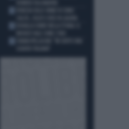
ROMERO VA A MADRID
VENEZIA SULLE ORME DI COMO:
3
CALCIO, SOLDI E IDEE IN LAGUNA
DOUALLA CORRE NELLA STORIA: IL
4
BRONZO VALE COME L’ORO
CHIARA PELLACANI: "MI SENTO UNA
5
LEADER ITALIANA"