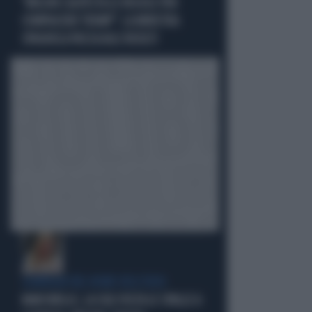
"MELONI CALPESTA LE REGOLE PER
COMPIACERE TRUMP": LA MINISTRA
SPAGNOLA PASSA AGLI INSULTI
COMPAGNI NEL NOME DELL'ODIO
MARCINELLE, LA CGIL VOLTA LE SPALLE A