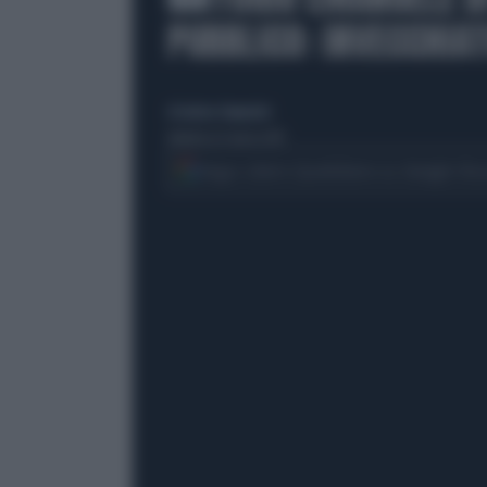
PUBBLICO: INVECCHIA
di Andrea Tempestini
domenica 12 marzo 2017
Segui Libero Quotidiano su Google Dis