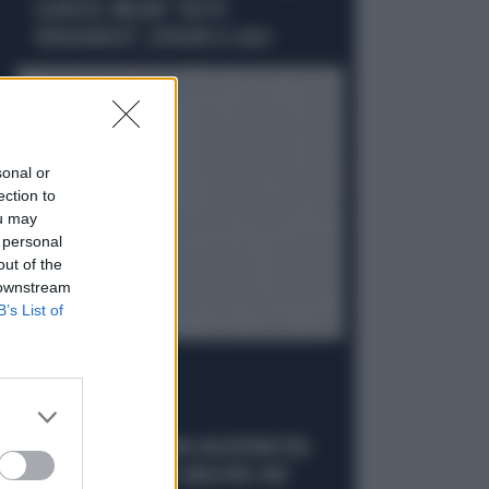
LA RUSSA. MELONI: "GESTO
VERGOGNOSO", ESPLODE IL CASO
sonal or
ection to
ou may
 personal
out of the
 downstream
B’s List of
L'INTERVISTA
PIANTEDOSI: "C'È UNA SALDATURA TRA
ESTREMA SINISTRA E AREA PRO-PAL"