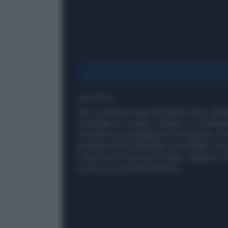
1' di lettura
Non si vedeva in giro da tempo. Anzi, da t
ricomparso in centro a Milano, in via Mon
che deve accompagnarsi a un bastone. Il t
avrebbe dovuto diventare il re d'Italia. È l
ritrarre con il bastone in mano, seppure a 
scorso, ha compiuto 80 anni.