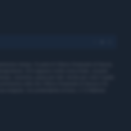
antissimo tempo. Si parla di Vittorio Emanuele di Savoia,
tenapoleone. Ed è apparso molto invecchiato, al punto
empo, insomma, passa per tutti. Anche per colui il quale
a primissima volta che Vittorio Emanuele di Savoia si fa
sua insaputa. L'ex pretendente al trono, il 12 febbraio