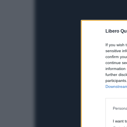
Libero Qu
If you wish 
sensitive in
confirm you
continue se
information 
further disc
participants
Downstream 
Persona
I want t