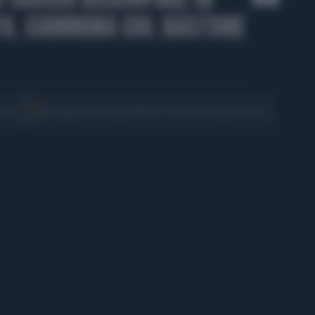
TO, CAMMINA COL BASTONE
CONDIVIDI
cover
Scegli Libero Quotidiano come fonte preferita