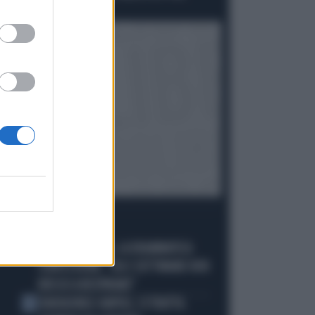
Politica
di Gino Zavalani
I PIÙ LETTI
FLAVIO COBOLLI, LA DRAMMATICA
1
CONFESSIONE: "DA 3 SETTIMANE NON
RIESCO A RESPIRARE"
BADIASHILE-NAPOLI, SI TRATTA.
2