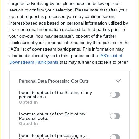
targeted advertising by us, please use the below opt-out
section to confirm your selection. Please note that after your
opt-out request is processed you may continue seeing
interest-based ads based on personal information utilized by
us or personal information disclosed to third parties prior to
your opt-out. You may separately opt-out of the further
Seguici su Google Discover
disclosure of your personal information by third parties on the
IAB’s list of downstream participants. This information may
Segui Libero Quotidiano su Google Discover
also be disclosed by us to third parties on the
IAB’s List of
Scegli Libero Quotidiano come fonte preferita
Downstream Participants
that may further disclose it to other
third parties.
SEZIONI
Personal Data Processing Opt Outs
I want to opt-out of the Sharing of my
SPETTACOLI
personal data.
Opted In
SCIENZA E TECH
I want to opt-out of the Sale of my
Personal Data.
Opted In
ALTRO
I want to opt-out of processing my