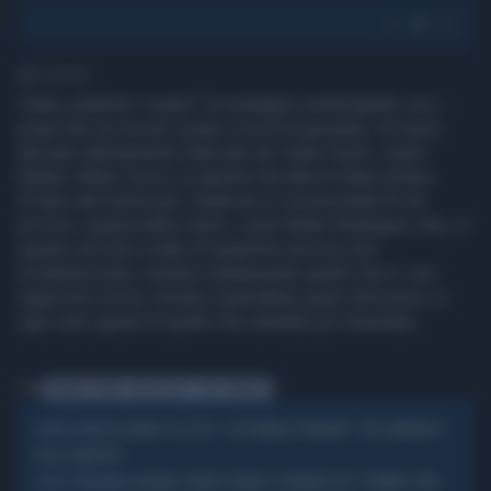
1' di lettura
Tante celebrity "curano" la nostalgia condividendo con i
propri fan sui social i propri ricordi di gioventù. Un trend
lanciato ultimamente rilanciato da Taylor Swift, Justin
Bieber, Miley Cyrus e in genere da tutta la folta schiera
di teen idol americani. Qualcuno è riconoscibile fin da
piccino, qualcun'altro meno, come Belen Rodriguez che, in
questo vecchio scatto di quand'era ancora solo
un'adolescente, sembra esattamente quello che è: una
ragazzina schiva, timida e (parrebbe) quasi introversa, in
ogni caso ignara di quello che sarebbe poi diventata.
Tag
ROMINA POWER
MESSAGGIO
SCIE CHIMICHE
AL BANO E LECCISO, "LASCIAMOLA PERDERE": UN CLAMOROSO
ACQUE AGITATE
PASSO INDIETRO
ALBANO CARRISI PIANGE A DOMENICA IN: "ROMINA, NON
SFOGO DEVASTANTE