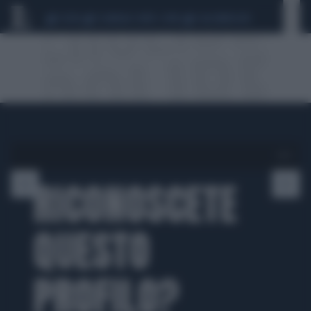
CEUTA
SCANDALO CONTE-COVID
CALCIOMERCATO
1 di 5
RICONOSCETE
QUESTO
PROFILO?