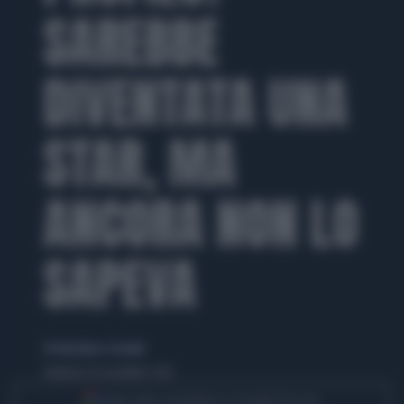
SAREBBE
DIVENTATA UNA
STAR, MA
ANCORA NON LO
SAPEVA
di Gian Marco Crevatin
domenica 16 novembre 2014
Segui Libero Quotidiano su Google Discover