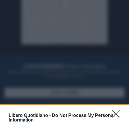
ACQUISTA UN ABBONAMENTO
OTTIENI DEI SUPER VANTAGGI
Potrai sfogliare la rivista online, leggere tutte le edizioni locali, ricevere a
casa il giornale cartaceo
SFOGLIA IL GIORNALE
ACQUISTA ABBONAMENTO
Libero Quotidiano -
Do Not Process My Personal
Information