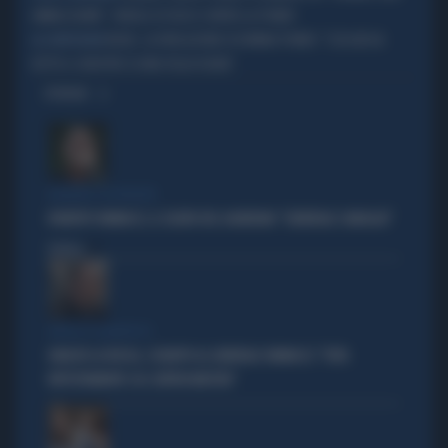
AMMAZZARMI", PAROLE DI FUOCO CONTRO LA POWER
BELVE, LA RIVELAZIONE DI ROMINA POWER: "COSA MI HA
LA CONFESSIONE
DETTO IL SENSITIVO SU MIA FIGLIA YLENIA"
OPINIONI
BORDATE SU BORDATE
ROBERTO VANNACCI, IL SILURO DEL GUARDIAN: "GENERALE CANAGLIA"
Politica
di
ATTACCO CLAMOROSO
IGNAZIO LA RUSSA, SCHIAFFO AL GENERALE VANNACCI: "VOTA
RIPETUTAMENTE COL CENTROSINISTRA"