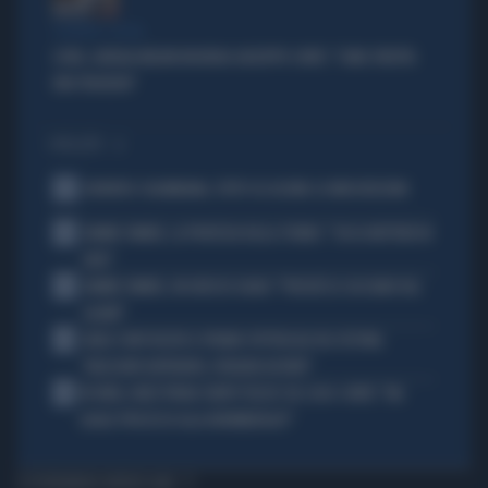
SCONTRO-SOCIAL
COVID, GIORGIA MELONI INCHIODA GIUSEPPE CONTE: "COME SFRUTTA
UNA TRAGEDIA"
I PIÙ LETTI
1
JUVENTUS COLOMBIANA, TUTTO SU LUCUMI: LE INDISCREZIONI
2
JANNIK SINNER, LA PROFEZIA DELLA STUBBS: "CHI LO METTERÀ IN
CRISI"
3
JANNIK SINNER, UN GROSSO GUAIO: "PERCHÉ LO CACCIANO DAL
CASINÒ"
4
CARLO CONTI RICEVE IL PREMIO SPETTACOLO DEL FESTIVAL
"ORIZZONTI DIFFERENTI, PENSIERI DISTINTI"
5
IN ONDA, MULÈ FRENA SUBITO TELESE SUL CASO-CONTE: "MA
QUALE PROCESSO ALLA NORIMBERGA?!"
TI POTREBBERO INTERESSARE