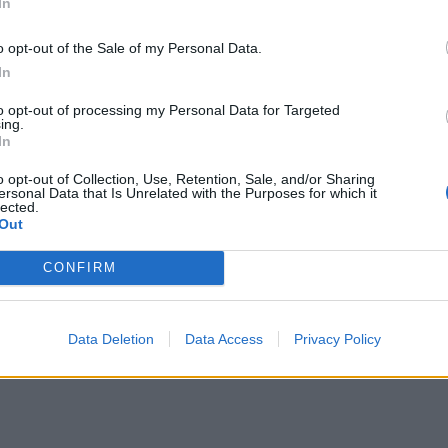
In
o opt-out of the Sale of my Personal Data.
In
to opt-out of processing my Personal Data for Targeted
ing.
In
o opt-out of Collection, Use, Retention, Sale, and/or Sharing
ersonal Data that Is Unrelated with the Purposes for which it
lected.
Out
CONFIRM
Data Deletion
Data Access
Privacy Policy