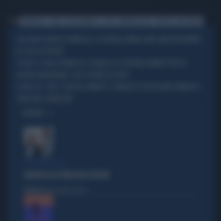
Tag
TATUAGGIO
SENO
NICOLE MINETTI
FOTO
ANDREA COSTA
TWITTER
REGGISENO
MARCO TRAVAGLIO, LA QUERELA MINACCIATA E MAI PRESENTATA:
CASO-MINETTI
DI COSA HA PAURA?
TRAVAGLIO SI VENDICA SU CIPRIANI & MINETTI PER LA
TOCCATO IL FONDO
QUERELA MILIONARIA: COSA SPUNTA SUL FATTO
GRAZIA A MINETTI, I PENALISTI SCULACCIANO TRAVAGLIO:
LE BALLE DEL "FATTO"
"INVETTIVA SCOMPOSTA"
OPINIONI
IPOCRISIE ROSSE
SINISTRA ALLA FIERA DELLE FALSITÀ
Politica
di Alessandro Sallusti