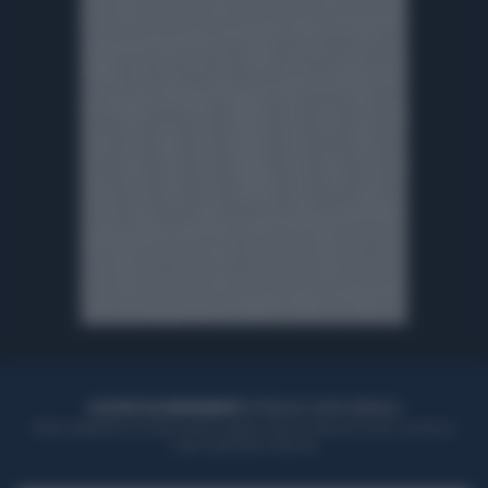
ACQUISTA UN ABBONAMENTO
OTTIENI DEI SUPER VANTAGGI
Potrai sfogliare la rivista online, leggere tutte le edizioni locali, ricevere a
casa il giornale cartaceo