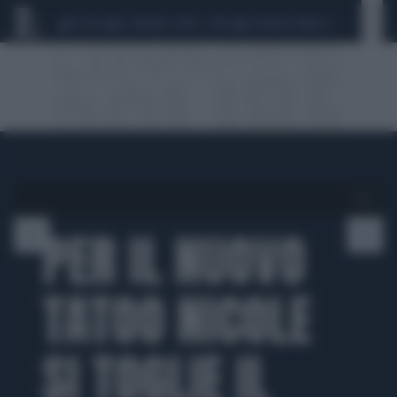
CEUTA
SCANDALO CONTE-COVID
SIGFRIDO RANUCCI
1 di 5
PER IL NUOVO
TATOO NICOLE
SI TOGLIE IL