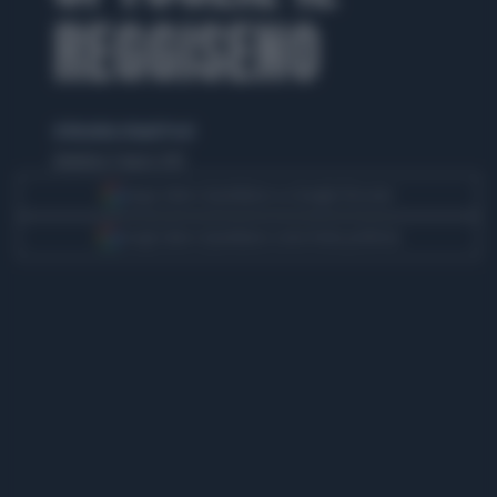
REGGISENO
di Nicoletta Orlandi Posti
domenica 3 marzo 2013
Segui Libero Quotidiano su Google Discover
Scegli Libero Quotidiano come fonte preferita