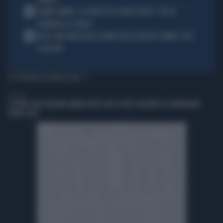
BARESI
4
JANNIK SINNER, LA CERTEZZA DI DARIO PUPPO: "CHI GLI
ROMPERÀ LE SCATOLE"
5
AUTO, NON TENETE MAI LA MANO SULLA LEVA DEL CAMBIO: COSA
SI RISCHIA
TI POTREBBERO INTERESSARE
GENERAL
L’ESTATE DEGLI ITALIANI CAMBIA VOLTO: DUE SU TRE SCELGONO LA CONVIVIALITÀ
VICINO CASA