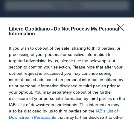
SFOGLIA IL GIORNALE
ACQUISTA ABBONAMENTO
Libero Quotidiano -
Do Not Process My Personal
Information
If you wish to opt-out of the sale, sharing to third parties, or
processing of your personal or sensitive information for
targeted advertising by us, please use the below opt-out
section to confirm your selection. Please note that after your
opt-out request is processed you may continue seeing
interest-based ads based on personal information utilized by
us or personal information disclosed to third parties prior to
your opt-out. You may separately opt-out of the further
Seguici su Google Discover
disclosure of your personal information by third parties on the
IAB’s list of downstream participants. This information may
Segui Libero Quotidiano su Google Discover
also be disclosed by us to third parties on the
IAB’s List of
Scegli Libero Quotidiano come fonte preferita
Downstream Participants
that may further disclose it to other
third parties.