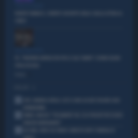
"PUNTI IN COMUNE"
ROBERTO VANNACCI, CONTATTO CON BEPPE GRILLO: QUELLA LETTERA AL
COMICO
TARLI DEMOCRATICI
PD, "PATENTINO ANTIFASCISTA PER LE SALE STAMPA": L'ULTIMO DELIRIO
CROLLA IN AULA
Politica
di
I PIÙ LETTI
1
JUVE, RAVANELLI RIVELA: COSÌ SI SONO LASCIATI SFUGGIRE GIGIO
DONNARUMMA
2
SINNER, NARGISO: "FISICAMENTE? NO, ECCO PERCHÉ PUÒ ESSERSI
STANCATO MENTALMENTE"
3
IGLI TARE, FURTO SUL TRENO E ARRESTO DOPO I FUNERALI DI