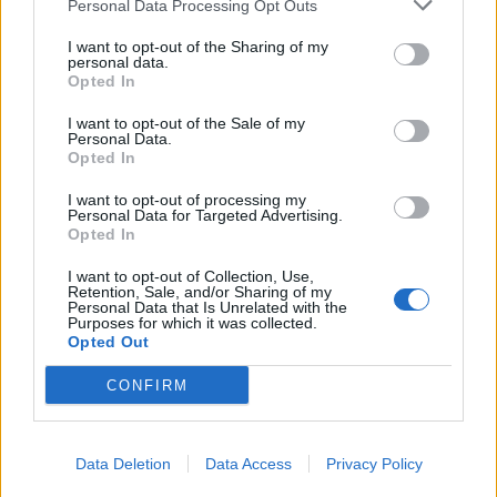
SEZIONI
Personal Data Processing Opt Outs
I want to opt-out of the Sharing of my
SPETTACOLI
personal data.
Opted In
SCIENZA E TECH
I want to opt-out of the Sale of my
Personal Data.
Opted In
ALTRO
I want to opt-out of processing my
Personal Data for Targeted Advertising.
Opted In
I want to opt-out of Collection, Use,
Retention, Sale, and/or Sharing of my
Personal Data that Is Unrelated with the
Purposes for which it was collected.
Libero Shopping
Contatti
Pubblicità
Cookie policy
Privacy policy
Opted Out
Condizioni generali
Modello 231
Assistenza
Preferenze Privacy
CONFIRM
Editoriale Libero S.r.l. - Sede Legale: Via dell’Aprica 18, 20158 Milano -
Registro Imprese di Milano Monza Brianza Lodi: C.F. e P.IVA 06823221004 -
R.E.A. Milano n. 1690166 Cap. Soc. € 400.000,00 i.v.
Tutti i diritti riservati - ISSN (sito web): 2531-6370
Data Deletion
Data Access
Privacy Policy