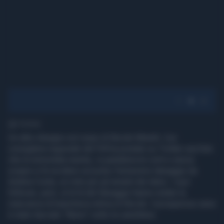
1' di lettura
Un altro disegno sul corpo di Nicole Minetti. L'ex
consigliera regionale del Pdl ha postato su Twitter una foto
che la immortala mentre, in pantaloncini corti e senza
scarpe si fa incidere sul polso l'ennesimo tatuaggio da
Andrea Costa, un mito per gli amanti dei tatoo. I suoi
follower, però, al di là del tatuaggio hanno notato la
mancanza di biancheria intima di Nicole: il prosperoso seno
è stato lasciato "libero" sotto la canottiera.