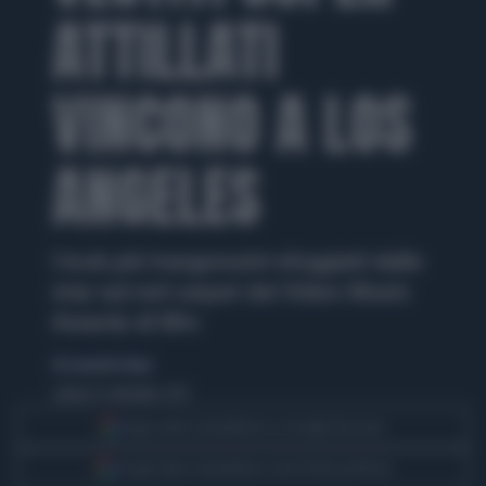
ATTILLATI
VINCONO A LOS
ANGELES
I look più trasgressivi sfoggiati dalle
star sul red carpet dei Video Music
Awards di Mtv
di Leonardo Diana
sabato 8 settembre 2012
Segui Libero Quotidiano su Google Discover
Scegli Libero Quotidiano come fonte preferita