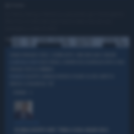
1' di lettura
Da Nicky Minaj a Rihanna, passando per l'emergente
Rita Ora, le dive dei pop hanno dato vita ad una
battaglia a colpi di abiti
Tag
NICKY
RITA
RIHANNA
KESHA
KATY
VIDEO MUSIC
POPSTAR
RED
MINAJ
ORA
PERRY
AWARDS 2012
CARPET
CHIARA FERRAGNI E FEDEZ, L'ULTIMO BOTTO: COME INTASCANO 13 MILIONI
BLUE ORIGIN, IL RIENTRO DELL'EQUIPAGGIO DOPO IL VOLO
LA NAVICELLA DI BEZOS
SPAZIALE TUTTO AL FEMMINILE
GIUSEPPE GARIBALDI RIFIUTA DI SFILARE SUL RED CARPET DI
POLEMICHE
VENEZIA: LE RAGIONI DEL "NO"
OPINIONI
FIGURA GRILLINA
FDI UMILIA GIUSEPPE CONTE: "TORNA A SCUOLA. MAGARI CON LE