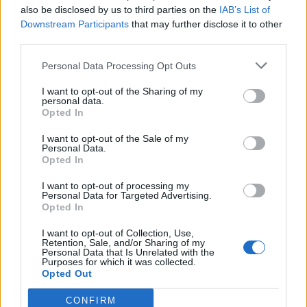
also be disclosed by us to third parties on the
IAB’s List of
Scegli Libero Quotidiano come fonte preferita
Downstream Participants
that may further disclose it to other
third parties.
SEZIONI
Personal Data Processing Opt Outs
I want to opt-out of the Sharing of my
SPETTACOLI
personal data.
Opted In
SCIENZA E TECH
I want to opt-out of the Sale of my
Personal Data.
Opted In
ALTRO
I want to opt-out of processing my
Personal Data for Targeted Advertising.
Opted In
I want to opt-out of Collection, Use,
Retention, Sale, and/or Sharing of my
Personal Data that Is Unrelated with the
Purposes for which it was collected.
Libero Shopping
Contatti
Pubblicità
Cookie policy
Privacy policy
Opted Out
Condizioni generali
Modello 231
Assistenza
Preferenze Privacy
CONFIRM