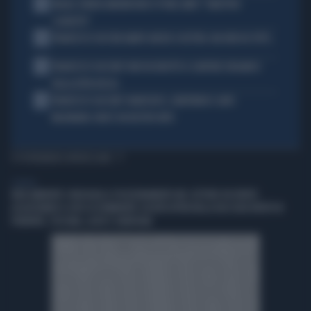
2
MILAN, RUBEN AMORIM NON SI PONE LIMITI: "OBIETTIVO
SCUDETTO"
3
FRANCESCO GUCCINI AMATO ANCHE A DESTRA. MA NON DA TUTTI...
4
FRANCESCO GUCCINI? NON VA RIDOTTO A CANTORE ORGANICO
DELLA DITTA ROSSA
5
FRANCESCO GUCCINI? ANARCHICO, LIBERTARIO E ANTI-
MELONIANO: NON È UN NOSTRO MITO
TI POTREBBERO INTERESSARE
GENERAL
IREN AMBIENTE CONSOLIDA IL POSIZIONAMENTO NEL SETTORE DEI RIFIUTI
ACQUISTANDO IL 66% DI ETAMBIENTE SOCIETÀ ATTIVA NELLA RACCOLTA RIFIUTI IN
PIEMONTE, TOSCANA, LAZIO E SARDEGNA