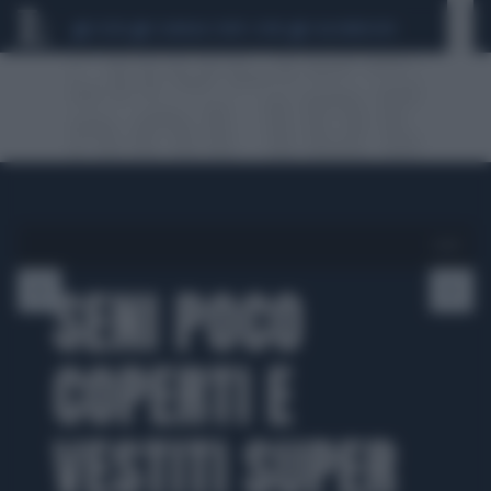
CEUTA
SCANDALO CONTE-COVID
CALCIOMERCATO
1 di 10
SENI POCO
COPERTI E
VESTITI SUPER