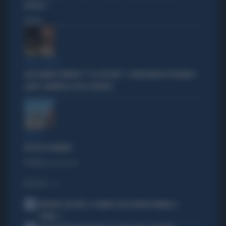
ROTELLE..."
Politica
di
ROMA TERMINI
ALESSANDRO ONORATO: "E LA POLIZIA?". SCENEGGIATA IN STAZIONE E
GAFFE CLAMOROSA: FDI LO STRONCA
LIBERA
BUCCIA DI BANANA
Politica
di Lucia Esposito
I PIÙ LETTI
1
FREDERIC VASSEUR, IL DUBBIO SULLA NUOVA FORMULA 1:
"FORSE..."