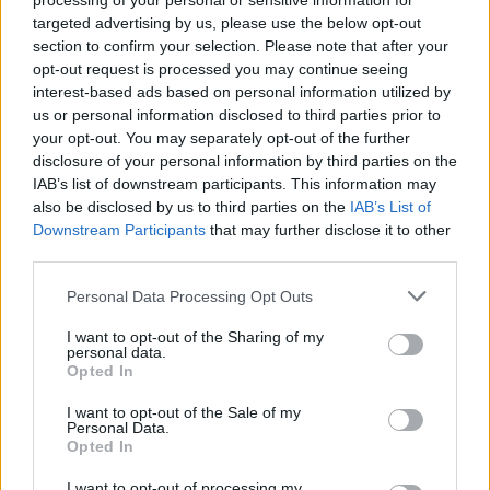
processing of your personal or sensitive information for
targeted advertising by us, please use the below opt-out
section to confirm your selection. Please note that after your
opt-out request is processed you may continue seeing
interest-based ads based on personal information utilized by
us or personal information disclosed to third parties prior to
your opt-out. You may separately opt-out of the further
Seguici su Google Discover
disclosure of your personal information by third parties on the
IAB’s list of downstream participants. This information may
Segui Libero Quotidiano su Google Discover
also be disclosed by us to third parties on the
IAB’s List of
Scegli Libero Quotidiano come fonte preferita
Downstream Participants
that may further disclose it to other
third parties.
SEZIONI
Personal Data Processing Opt Outs
I want to opt-out of the Sharing of my
SPETTACOLI
personal data.
Opted In
SCIENZA E TECH
I want to opt-out of the Sale of my
Personal Data.
Opted In
ALTRO
I want to opt-out of processing my