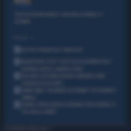
LA PREMIER
"DOVE VA IN VACANZA MELONI". E UNA DATA DA SEGNARE: IL 4
SETTEMBRE
I PIÙ LETTI
1
ALL’ASTA IL PALLONE DELLA “MANO DI DIO”
2
MALDINI VUOTA IL SACCO: "COSA È SUCCESSO DAVVERO CON LA
NAZIONALE, MALAGÒ, GUARDIOLA E PIRLO"
3
JUVE-INTER, ALESSANDRO BASTONI SCARAVENTA A TERRA
ZHEGROVA: RISSA IN CAMPO
4
JANNIK SINNER, "DOLCEMENTE OSSESSIONATO": CHI SI INCHINA AL
NUMERO 1
5
JUVENTUS, PAPERE-MICHELE DI GREGORIO E TIFOSI IN RIVOLTA: "IL
PIÙ SCARSO DI SEMPRE"
TI POTREBBERO INTERESSARE