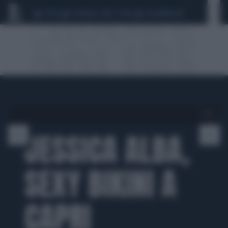
CEUTA
SCANDALO CONTE-COVID
CALCIOMERCATO
1 di 10
JESSICA ALBA,
SEXY BIKINI A
CAPRI