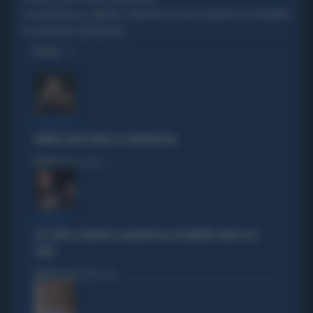
LUCA CANFORA, SVOLTA NEL CASO DELLA MORTE DEL COSTUMISTA
LUCA CANFORA
DI SORRENTINO: UN INDAGATO
OPINIONI
IL GENERALE
VANNACCI NON CHIUDE AL CENTRODESTRA
Politica
di Elisa Calessi
DISPERATI
SUL COVID LA SINISTRA SI AGGRAPPA AL DOCUMENTO-PATACCA DI
CONTE
Politica
di Andrea Muzzolon