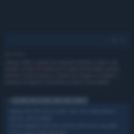
1' di lettura
Jessica Alba si gode una vacanza italiana a Capri e ad
Amalfi. La star di Hollywood è stata immortalata mentre
prende il sole in barca e mentre fa il bagno con figlie e
mamma al seguito mostrando un fisico mozzafiato.
Tag
JESSICA
ALBA
VACANZA
BIKINI
CAPRI
AMALFI
SEXY
CAPRI, RISSA AL PORTO: SPUTI, CALCI, PUGNI E INSULTI. IL
IMMAGINI FORTI
VIDEO FA IL GIRO DEL MONDO
ESTATE, VOLI A RISCHIO E PREZZI ALTI? CON LA META
UN FUTURO IMMINENTE
GIUSTA LE FERIE COSTANO ANCHE MENO