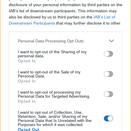
Seguici su Google Discover
disclosure of your personal information by third parties on the
IAB’s list of downstream participants. This information may
Segui Libero Quotidiano su Google Discover
also be disclosed by us to third parties on the
IAB’s List of
Scegli Libero Quotidiano come fonte preferita
Downstream Participants
that may further disclose it to other
third parties.
SEZIONI
Personal Data Processing Opt Outs
I want to opt-out of the Sharing of my
SPETTACOLI
personal data.
Opted In
SCIENZA E TECH
I want to opt-out of the Sale of my
Personal Data.
Opted In
ALTRO
I want to opt-out of processing my
Personal Data for Targeted Advertising.
Opted In
I want to opt-out of Collection, Use,
Retention, Sale, and/or Sharing of my
Personal Data that Is Unrelated with the
Purposes for which it was collected.
Libero Shopping
Contatti
Pubblicità
Cookie policy
Privacy policy
Opted Out