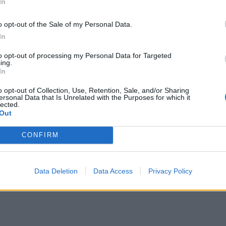
In
o opt-out of the Sale of my Personal Data.
In
to opt-out of processing my Personal Data for Targeted
ing.
In
o opt-out of Collection, Use, Retention, Sale, and/or Sharing
ersonal Data that Is Unrelated with the Purposes for which it
lected.
Out
CONFIRM
Data Deletion
Data Access
Privacy Policy