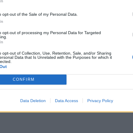
In
o opt-out of the Sale of my Personal Data.
In
to opt-out of processing my Personal Data for Targeted
ing.
In
o opt-out of Collection, Use, Retention, Sale, and/or Sharing
ersonal Data that Is Unrelated with the Purposes for which it
lected.
Out
CONFIRM
Data Deletion
Data Access
Privacy Policy