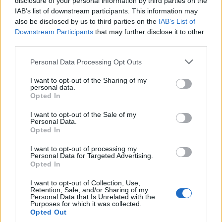
disclosure of your personal information by third parties on the
IAB’s list of downstream participants. This information may
Segui Libero Quotidiano su Google Discover
also be disclosed by us to third parties on the
IAB’s List of
Scegli Libero Quotidiano come fonte preferita
Downstream Participants
that may further disclose it to other
third parties.
SEZIONI
Personal Data Processing Opt Outs
I want to opt-out of the Sharing of my
SPETTACOLI
personal data.
Opted In
SCIENZA E TECH
I want to opt-out of the Sale of my
Personal Data.
Opted In
ALTRO
I want to opt-out of processing my
Personal Data for Targeted Advertising.
Opted In
I want to opt-out of Collection, Use,
Retention, Sale, and/or Sharing of my
Personal Data that Is Unrelated with the
Purposes for which it was collected.
Libero Shopping
Contatti
Pubblicità
Cookie policy
Privacy policy
Opted Out
Condizioni generali
Modello 231
Assistenza
Preferenze Privacy