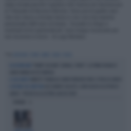
stata rinviata perché il giudice che l’aveva non lavorava piu
al Tribunale di Nocera Inferiore. Sono più di quattro anni
che non riesco a trovare lavoro e vivo con mia mamma
pensionata (460 euro al mese). Scusate lo sfogo e
eventuali errori grammaticali: sono troppo incazzato per
non incorrere in errori. di Luigi Montano
Tag
GIUSTIZIATI
STORIE
LIBERO
CAUSA
TOGHE
"TRUMP COGLIONE? GENIALE, PUNTO": LA PRIMA PAGINA DI
DA INCORNICIARE
LIBERO MANDA IN TILT FANPAGE
MINETTI? TRAVAGLIO LUNEDÌ IRRIDEVA PURE IL TITOLO DI LIBERO
IL CASO MINETTI
ALESSANDRO SALLUSTI, IL MESSAGGIO AI LETTORI DI
IL RITORNO DEL DIRETTORE
LIBERO: "PERCHÉ HO ACCETTATO QUESTA SFIDA"
OPINIONI