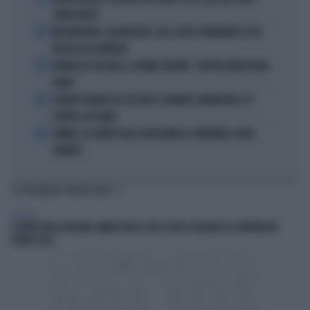
SUPER-YACHT
2
MASTANTUONO, ALAJBEGOVIC, PAZ, YILDIZ: FINALMENTE SI DÀ
SPAZIO ALLA FANTASIA
3
FRANCESCO GUCCINI, LE ULTIME VOLONTÀ: "SEPPELLITEMI IN UNA
VIGNA"
4
È MORTO FRANCESCO GUCCINI: IL GRANDE CANTAUTORE SI È
SPENTO A 86 ANNI
5
SINNER, LA VERITÀ SULLA VISITA MEDICA: CINCINNATI, ALTRO
FORFAIT?
TI POTREBBERO INTERESSARE
GENERAL
L’ESTATE DEGLI ITALIANI CAMBIA VOLTO: DUE SU TRE SCELGONO LA CONVIVIALITÀ
VICINO CASA