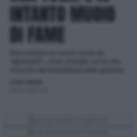
INTANTO MUOIO
DI FAME
Raccontateci le vostre storie da
"giustiziati", ossia cittadini con la vita
stravolta dai bizantinismi della giustizia
di Andrea Tempestini
domenica 17 giugno 2012
Segui Libero Quotidiano su Google Discover
Scegli Libero Quotidiano come fonte preferita