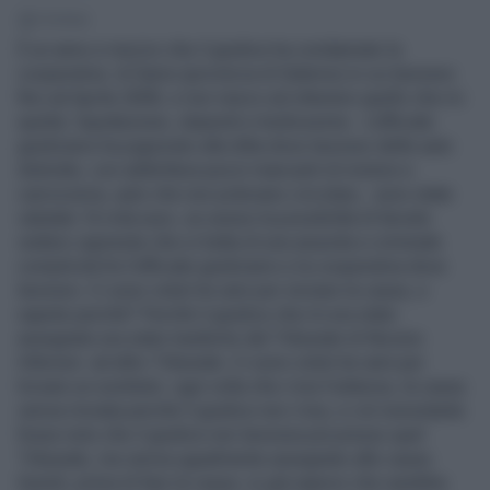
1' di lettura
È un anno e mezzo che il giudice ha condannato la
cooperativa di Sarno (provincia di Salerno) in cui lavoravo
fino ad Aprile 2008, e non riesco ad ottenere quello che mi
spetta: liquidazione, stipendi e tredicesime. L’ufficiale
giudiziario ha pignorato alla ditta dove lavoravo delle auto
distrutte, con addirittura pezzi mancanti di motore e
carrozzeria, auto che non potevano circolare, sono state
valutate 16 mila euro, se avessi la possibilità di farvele
vedere capireste che si tratta di una assurda e criminale
complicità fra l’ufficiale giudiziario e la cooperativa dove
lavoravo. Ci sono voluti tre anni per iniziare la causa, e
sapete perché? Perché il giudice che mi era stato
assegnato era stato trasferito dal Tribunale di Nocera
Inferiore ad altro Tribunale. Ci sono voluti tre anni per
trovare un sostituto: ogni volta che c’era l’udienza, la causa
veniva rinviata perché il giudice non c’era, e ciò nonostante
fosse noto che il giudice non lavorava più presso quel
Tribunale, ma veniva ugualmente assegnato alle cause.
Quindi, prima di fare la causa, io già sapevo che sarebbe