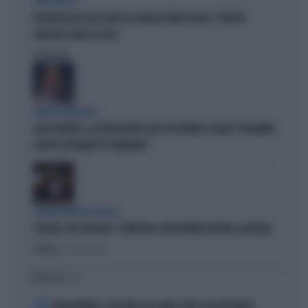
CIRCO ROSSO
FDI RIDICOLIZZA AVS DOPO LA PAGLIACCIATA IN AULA: "PERCHÉ
GIOCANO A MOSCA CIECA"
Politica
di
ERRORI GIUDIZIARI
GAIA TORTORA, LA RIVELAZIONE CON CUI AFFONDA SCHLEIN: "MI HANNO
SCRITTO ESPONENTI PD INDIGNATI"
CENTROSINISTRA FRAGILE
SCHLEIN, UN CONSIGLIO: SI IMPEGNI A FAR DURARE ANCORA LA MELONI
Politica
di Pietro Senaldi
I PIÙ LETTI
1
KIMI ANTONELLI, VACANZE DA SOGNO: TUFFI, RACCHETTONI E