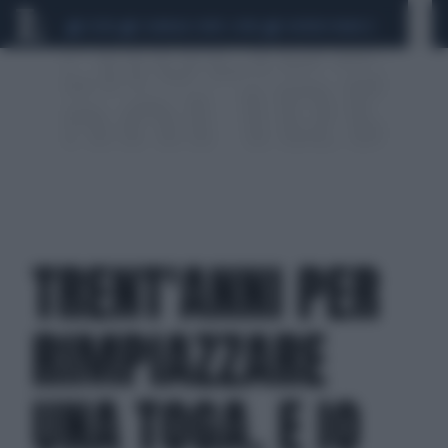
CEUTA
SCANDALO CONTE-COVID
SIGFRIDO RANUCCI
TRENT'ANNI PER
RIMPIAZZARE
UNA TOGA. E IO