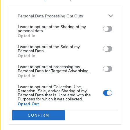
third parties.
SEZIONI
Personal Data Processing Opt Outs
I want to opt-out of the Sharing of my
SPETTACOLI
personal data.
Opted In
SCIENZA E TECH
I want to opt-out of the Sale of my
Personal Data.
Opted In
ALTRO
I want to opt-out of processing my
Personal Data for Targeted Advertising.
Opted In
I want to opt-out of Collection, Use,
Retention, Sale, and/or Sharing of my
Personal Data that Is Unrelated with the
Purposes for which it was collected.
Libero Shopping
Contatti
Pubblicità
Cookie policy
Privacy policy
Opted Out
Condizioni generali
Modello 231
Assistenza
Preferenze Privacy
CONFIRM
Editoriale Libero S.r.l. - Sede Legale: Via dell’Aprica 18, 20158 Milano -
Registro Imprese di Milano Monza Brianza Lodi: C.F. e P.IVA 06823221004 -