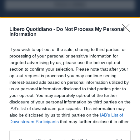
SFOGLIA IL GIORNALE
ACQUISTA ABBONAMENTO
Libero Quotidiano -
Do Not Process My Personal
Information
If you wish to opt-out of the sale, sharing to third parties, or
processing of your personal or sensitive information for
targeted advertising by us, please use the below opt-out
section to confirm your selection. Please note that after your
opt-out request is processed you may continue seeing
interest-based ads based on personal information utilized by
us or personal information disclosed to third parties prior to
your opt-out. You may separately opt-out of the further
Seguici su Google Discover
disclosure of your personal information by third parties on the
IAB’s list of downstream participants. This information may
Segui Libero Quotidiano su Google Discover
also be disclosed by us to third parties on the
IAB’s List of
Scegli Libero Quotidiano come fonte preferita
Downstream Participants
that may further disclose it to other
third parties.