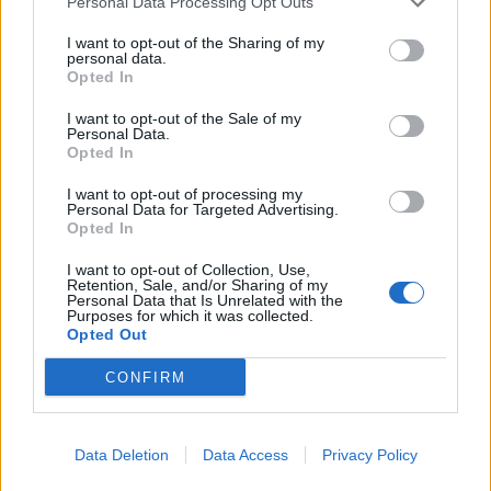
SEZIONI
Personal Data Processing Opt Outs
I want to opt-out of the Sharing of my
SPETTACOLI
personal data.
Opted In
SCIENZA E TECH
I want to opt-out of the Sale of my
Personal Data.
Opted In
ALTRO
I want to opt-out of processing my
Personal Data for Targeted Advertising.
Opted In
I want to opt-out of Collection, Use,
Retention, Sale, and/or Sharing of my
Personal Data that Is Unrelated with the
Purposes for which it was collected.
Libero Shopping
Contatti
Pubblicità
Cookie policy
Privacy policy
Opted Out
Condizioni generali
Modello 231
Assistenza
Preferenze Privacy
CONFIRM
Editoriale Libero S.r.l. - Sede Legale: Via dell’Aprica 18, 20158 Milano -
Registro Imprese di Milano Monza Brianza Lodi: C.F. e P.IVA 06823221004 -
R.E.A. Milano n. 1690166 Cap. Soc. € 400.000,00 i.v.
Tutti i diritti riservati - ISSN (sito web): 2531-6370
Data Deletion
Data Access
Privacy Policy