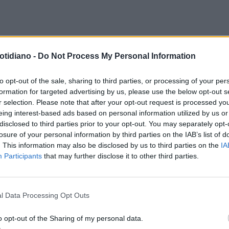
otidiano -
Do Not Process My Personal Information
to opt-out of the sale, sharing to third parties, or processing of your per
formation for targeted advertising by us, please use the below opt-out s
r selection. Please note that after your opt-out request is processed y
eing interest-based ads based on personal information utilized by us or
disclosed to third parties prior to your opt-out. You may separately opt-
losure of your personal information by third parties on the IAB’s list of
. This information may also be disclosed by us to third parties on the
IA
Participants
that may further disclose it to other third parties.
l Data Processing Opt Outs
o opt-out of the Sharing of my personal data.