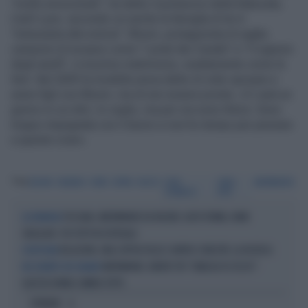
"molto emozionati", ha detto il portavoce della fidanzata,
CarliI Lyon, secondo cui anche la famiglia di lei è
"entusiasta alla notizia". Bloom, protagonista di saghe
campioni di incasso come "I pirati dei Caraibi" e "Il signore
degli anelli", è al primo matrimonio, esattamente come la
Kerr. Nel 2009 la modella aveva detto di voler sposare e
avere figli con Bloom, ma di non essere pronta: «Ci sarà un
giorno in cui dirò, lo voglio, ma per ora sono felice. Sono
troppo impegnata con il lavoro e non ho tempo per pensare
a queste cose».
Tag
BLOOM
ORLANDO
KERR
COPPIA
NOZZE
FIORI
CARLII
MATRIMONIO
D'ARANCIO
LYON
TOSCANA, MATRIMONIO DA INCUBO: AUTO FERMA, NOMI
LA DENUNCIA
SBAGLIATI, POI TUTTI IN OSPEDALE
RELAZIONI, UNA COPPIA FELICE CONTRO L'OBESITÀ: LA RICERCA
OSSITOCINA
MATRIMONIO, NIENTE PIÙ "OBBLIGO DI SESSO":
NEL SEGRETO DEL TALAMO
QUESTA DONNA CAMBIA TUTTO
OPINIONI