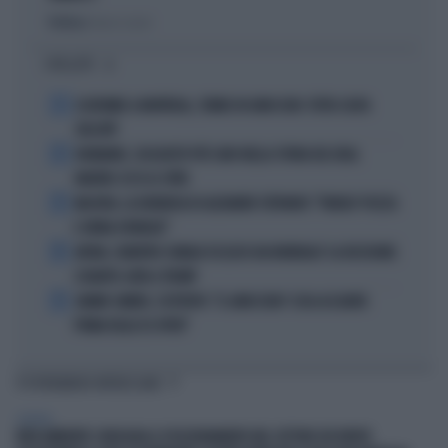
Politica
di Fausto Carioti
I PIÙ LETTI
1
ECATOMBE A MONTREAL, TENNIS IN GINOCCHIO: TUTTA COLPA
DELL'ATP
2
DIOMANDE, L'ACQUISTO PIÙ CARO NELLA STORIA DEL REAL
MADRID: ECCO LE CIFRE
3
MACRON, LA DENUNCIA DI ALEXANDR STEPANOV: "PARIGI? PUZZA
E URINA OVUNQUE"
4
ARTAN, L'ARBITRO SOMALO ESCLUSO DAI MONDIALI? LA DECISIONE:
SCHIAFFO-UEFA A TRUMP
5
JANNIK SINNER, L'ESPERTO: "IL GINOCCHIO? COSA ACCADRÀ
PRIMA DELLO US OPEN"
TI POTREBBERO INTERESSARE
GENERAL
IREN AMBIENTE CONSOLIDA IL POSIZIONAMENTO NEL SETTORE DEI RIFIUTI