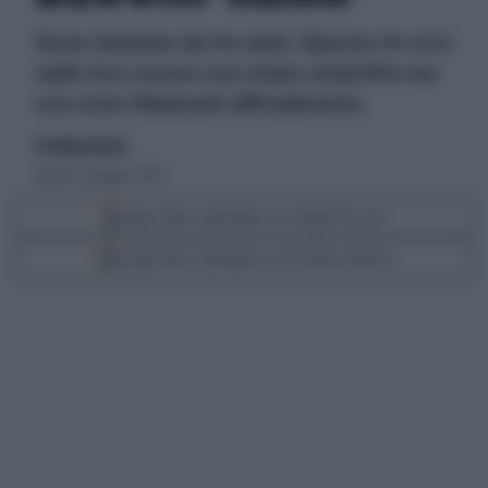
Sono insieme da tre anni. Spesso le voci
sulle loro nozze son state smentite ma
ora sono fidanzati ufficialmente
di Tatiana Necchi
sabato 26 giugno 2010
Segui Libero Quotidiano su Google Discover
Scegli Libero Quotidiano come fonte preferita