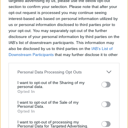
targeted advertising by us, please use the below opt-out
section to confirm your selection. Please note that after your
opt-out request is processed you may continue seeing
interest-based ads based on personal information utilized by
us or personal information disclosed to third parties prior to
your opt-out. You may separately opt-out of the further
Seguici su Google Discover
disclosure of your personal information by third parties on the
IAB’s list of downstream participants. This information may
Segui Libero Quotidiano su Google Discover
also be disclosed by us to third parties on the
IAB’s List of
Scegli Libero Quotidiano come fonte preferita
Downstream Participants
that may further disclose it to other
third parties.
SEZIONI
Personal Data Processing Opt Outs
I want to opt-out of the Sharing of my
SPETTACOLI
personal data.
Opted In
SCIENZA E TECH
I want to opt-out of the Sale of my
Personal Data.
Opted In
ALTRO
I want to opt-out of processing my
Personal Data for Targeted Advertising.