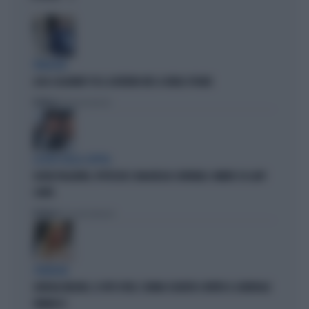
PARAGON
LUCA CASARINI? FU IL GOVERNO M5S A FARLO SPIARE
Politica
di Brunella Bolloli
LA RETE DELLA COPPIA
OLIVIA PALADINO, IPOTECHE E MAGHEGGI CONTABILI: OMBRE SU LADY
CONTE
Politica
di Giacomo Amadori
STRATEGIE
GIORGIA MELONI, IL VOTO UTILE: L'ARMA SEGRETA CONTRO IL GENERALE
VANNACCI