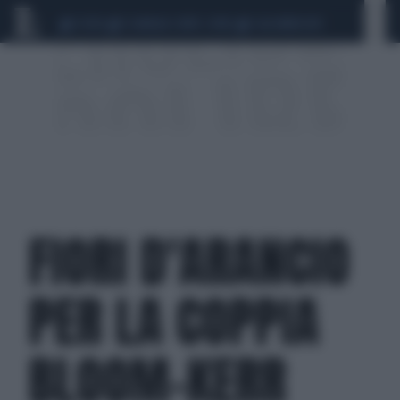
CEUTA
SCANDALO CONTE-COVID
CALCIOMERCATO
FIORI D'ARANCIO
PER LA COPPIA
BLOOM-KERR