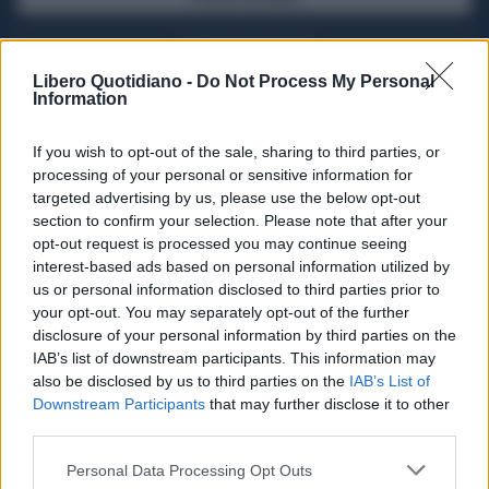
ACQUISTA ABBONAMENTO
Libero Quotidiano -
Do Not Process My Personal
Information
If you wish to opt-out of the sale, sharing to third parties, or
processing of your personal or sensitive information for
targeted advertising by us, please use the below opt-out
section to confirm your selection. Please note that after your
opt-out request is processed you may continue seeing
interest-based ads based on personal information utilized by
us or personal information disclosed to third parties prior to
your opt-out. You may separately opt-out of the further
Seguici su Google Discover
disclosure of your personal information by third parties on the
IAB’s list of downstream participants. This information may
Segui Libero Quotidiano su Google Discover
also be disclosed by us to third parties on the
IAB’s List of
Scegli Libero Quotidiano come fonte preferita
Downstream Participants
that may further disclose it to other
third parties.
SEZIONI
Personal Data Processing Opt Outs