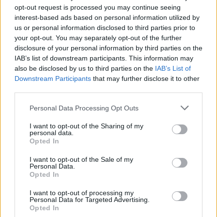
opt-out request is processed you may continue seeing
interest-based ads based on personal information utilized by
us or personal information disclosed to third parties prior to
your opt-out. You may separately opt-out of the further
Seguici su Google Discover
disclosure of your personal information by third parties on the
IAB’s list of downstream participants. This information may
Segui Libero Quotidiano su Google Discover
also be disclosed by us to third parties on the
IAB’s List of
Scegli Libero Quotidiano come fonte preferita
Downstream Participants
that may further disclose it to other
third parties.
SEZIONI
Personal Data Processing Opt Outs
I want to opt-out of the Sharing of my
SPETTACOLI
personal data.
Opted In
SCIENZA E TECH
I want to opt-out of the Sale of my
Personal Data.
Opted In
ALTRO
I want to opt-out of processing my
Personal Data for Targeted Advertising.
Opted In