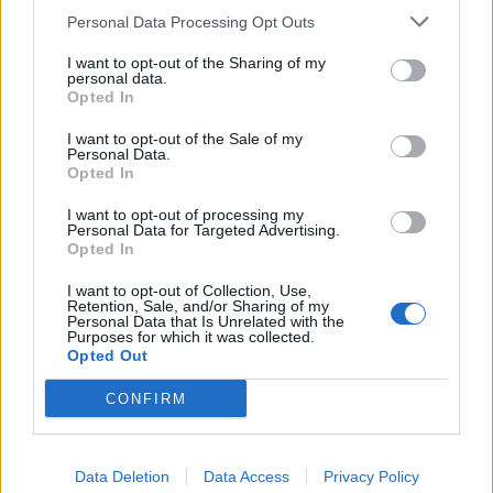
SEZIONI
Personal Data Processing Opt Outs
I want to opt-out of the Sharing of my
SPETTACOLI
personal data.
Opted In
SCIENZA E TECH
I want to opt-out of the Sale of my
Personal Data.
Opted In
ALTRO
I want to opt-out of processing my
Personal Data for Targeted Advertising.
Opted In
I want to opt-out of Collection, Use,
Retention, Sale, and/or Sharing of my
Personal Data that Is Unrelated with the
Purposes for which it was collected.
Libero Shopping
Contatti
Pubblicità
Cookie policy
Privacy policy
Opted Out
Condizioni generali
Modello 231
Assistenza
Preferenze Privacy
CONFIRM
Editoriale Libero S.r.l. - Sede Legale: Via dell’Aprica 18, 20158 Milano -
Registro Imprese di Milano Monza Brianza Lodi: C.F. e P.IVA 06823221004 -
R.E.A. Milano n. 1690166 Cap. Soc. € 400.000,00 i.v.
Tutti i diritti riservati - ISSN (sito web): 2531-6370
Data Deletion
Data Access
Privacy Policy