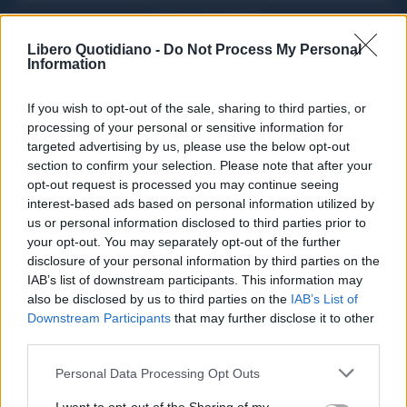
ACQUISTA ABBONAMENTO
Libero Quotidiano -
Do Not Process My Personal
Information
If you wish to opt-out of the sale, sharing to third parties, or
processing of your personal or sensitive information for
targeted advertising by us, please use the below opt-out
section to confirm your selection. Please note that after your
opt-out request is processed you may continue seeing
interest-based ads based on personal information utilized by
us or personal information disclosed to third parties prior to
your opt-out. You may separately opt-out of the further
Seguici su Google Discover
disclosure of your personal information by third parties on the
IAB’s list of downstream participants. This information may
Segui Libero Quotidiano su Google Discover
also be disclosed by us to third parties on the
IAB’s List of
Scegli Libero Quotidiano come fonte preferita
Downstream Participants
that may further disclose it to other
third parties.
SEZIONI
Personal Data Processing Opt Outs