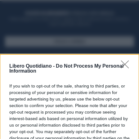
ACQUISTA UN ABBONAMENTO
OTTIENI DEI SUPER VANTAGGI
Potrai sfogliare la rivista online, leggere tutte le edizioni locali, ricevere a
casa il giornale cartaceo
SFOGLIA IL GIORNALE
ACQUISTA ABBONAMENTO
Libero Quotidiano -
Do Not Process My Personal
Information
If you wish to opt-out of the sale, sharing to third parties, or
processing of your personal or sensitive information for
targeted advertising by us, please use the below opt-out
section to confirm your selection. Please note that after your
opt-out request is processed you may continue seeing
interest-based ads based on personal information utilized by
us or personal information disclosed to third parties prior to
your opt-out. You may separately opt-out of the further
Seguici su Google Discover
disclosure of your personal information by third parties on the