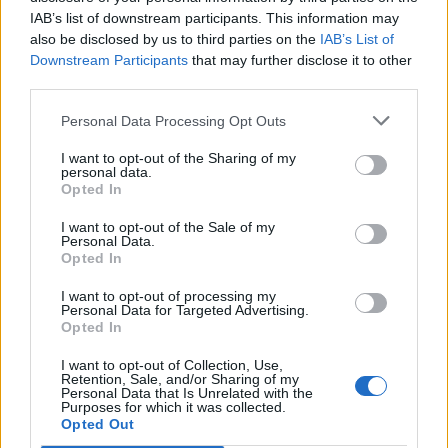
IAB’s list of downstream participants. This information may
Segui Libero Quotidiano su Google Discover
also be disclosed by us to third parties on the
IAB’s List of
Scegli Libero Quotidiano come fonte preferita
Downstream Participants
that may further disclose it to other
third parties.
SEZIONI
Personal Data Processing Opt Outs
I want to opt-out of the Sharing of my
SPETTACOLI
personal data.
Opted In
SCIENZA E TECH
I want to opt-out of the Sale of my
Personal Data.
Opted In
ALTRO
I want to opt-out of processing my
Personal Data for Targeted Advertising.
Opted In
I want to opt-out of Collection, Use,
Retention, Sale, and/or Sharing of my
Personal Data that Is Unrelated with the
Purposes for which it was collected.
Libero Shopping
Contatti
Pubblicità
Cookie policy
Privacy policy
Opted Out
Condizioni generali
Modello 231
Assistenza
Preferenze Privacy