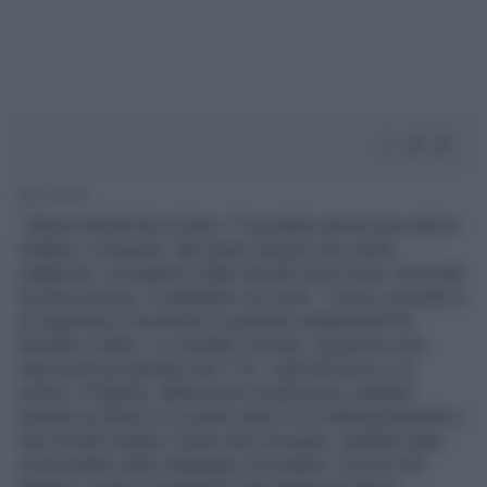
1' di lettura
Morire travolti da un treno. E' accaduto ancora una volta in
Calabria, a Rossano. Nei pressi del piccolo centro
calabrese, un furgone è stato travolto da un treno. Secondo
le prima notizie, ci sarebbero sei morti. Il treno coinvolto è
un regionale e l'incidente è avvenuto esattamente fra
Rossano e Mirto, in contrada Toscano. Sul posto sono
intervenuti gli operatori del 118, i vigili del fuoco e la
polizia. Il furgone, dalle prime ricostruzioni, sarebbe
passato sui binari in un punto dove c'è un attraversamento a
raso privato.Colpito il pieno dal convoglio, sarebbe stato
scaraventato nella campagna circostante. A bordo del