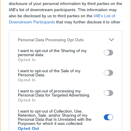
Seguici su Google Discover
disclosure of your personal information by third parties on the
IAB’s list of downstream participants. This information may
Segui Libero Quotidiano su Google Discover
also be disclosed by us to third parties on the
IAB’s List of
Scegli Libero Quotidiano come fonte preferita
Downstream Participants
that may further disclose it to other
third parties.
SEZIONI
Personal Data Processing Opt Outs
I want to opt-out of the Sharing of my
SPETTACOLI
personal data.
Opted In
SCIENZA E TECH
I want to opt-out of the Sale of my
Personal Data.
Opted In
ALTRO
I want to opt-out of processing my
Personal Data for Targeted Advertising.
Opted In
I want to opt-out of Collection, Use,
Retention, Sale, and/or Sharing of my
Personal Data that Is Unrelated with the
Purposes for which it was collected.
Libero Shopping
Contatti
Pubblicità
Cookie policy
Privacy policy
Opted Out