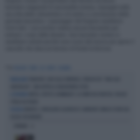
furgone c'erano il proprietario del terreno ed alcuni
lavoratori stagionali di nazionalità romena, impiegati nella
raccolta delle clementine e di rientro a conclusione della
giornata lavorativa. I passeggeri del furgone sarebbero
morti tutti. I soccorritori stanno ancora lavorando per
estrarre i corpi dalle lamiere. Due lavoratori rumeni si
sarebbero salvati perchè sono scesi dal mezzo per aprire il
cancello che dava sul terreno di fronte la ferrovia.
Tag
FURGONE
TRENO
SEI
MORTI
CALABRIA
TRANCIATI I CAVI SULLA TIRRENICA, TRENI IN TILT: "NON SOLO
VANDALISMO
SABOTAGGIO", UNA DOPPIA (E INQUIETANTE) PISTA
METEO, EFFETTO-DOWNBURST: LA TEMPESTA PERFETTA, PERCHÉ
IL FENOMENO
L'ITALIA HA PAURA
BRIATICO, CONSIGLIERE AGGREDISCE CANDIDATO SINDACO FUORI DAL
VIOLENZA
SEGGIO: RICOVERATO
OPINIONI