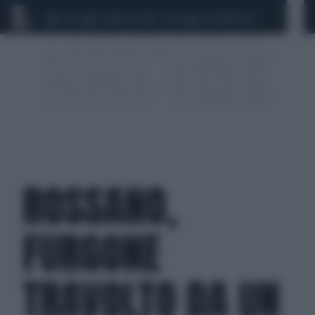
CEUTA
SCANDALO CONTE-COVID
CALCIOMERCATO
ROSSANO,
FURGONE
TRAVOLTO DA UN