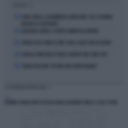
I PIÙ LETTI
1
FLAVIO COBOLLI, LA DRAMMATICA CONFESSIONE: "DA 3 SETTIMANE
NON RIESCO A RESPIRARE"
2
BADIASHILE-NAPOLI, SI TRATTA. ROMERO VA A MADRID
3
VENEZIA SULLE ORME DI COMO: CALCIO, SOLDI E IDEE IN LAGUNA
4
DOUALLA CORRE NELLA STORIA: IL BRONZO VALE COME L’ORO
5
CHIARA PELLACANI: "MI SENTO UNA LEADER ITALIANA"
TI POTREBBERO INTERESSARE
ITALIA
​BAGNINO SEGNALA MOTO D'ACQUA VICINA AI BAGNANTI: FINISCE A CALCI E PUGNI