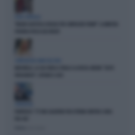
FUORI CONTROLLO
"MELONI CALPESTA LE REGOLE PER COMPIACERE TRUMP": LA MINISTRA
SPAGNOLA PASSA AGLI INSULTI
COMPAGNI NEL NOME DELL'ODIO
MARCINELLE, LA CGIL VOLTA LE SPALLE A LA RUSSA. MELONI: "GESTO
VERGOGNOSO", ESPLODE IL CASO
L'INTERVISTA
PIANTEDOSI: "C'È UNA SALDATURA TRA ESTREMA SINISTRA E AREA
PRO-PAL"
Politica
di Gino Zavalani