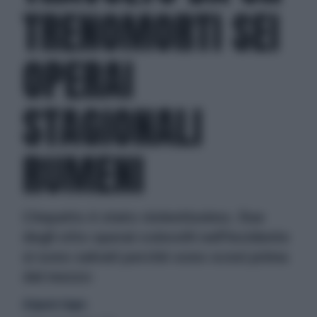
TRENOMORTI SEI
OPERAI
STAGIONALI
RUMENI
L'impatto è stato violentissimo. Due
degli otto operai coinvolti nell'incidente
si sono salvati perchè sono scesi prima
dal mezzo
di Ignazio Stagno