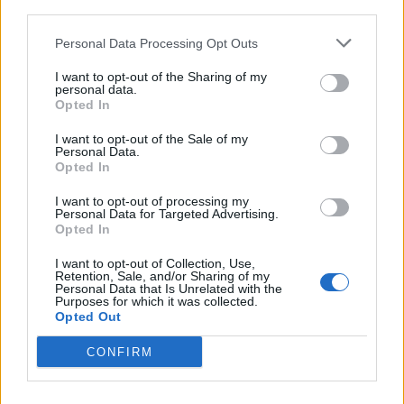
third parties.
SEZIONI
Personal Data Processing Opt Outs
I want to opt-out of the Sharing of my
SPETTACOLI
personal data.
Opted In
SCIENZA E TECH
I want to opt-out of the Sale of my
Personal Data.
Opted In
ALTRO
I want to opt-out of processing my
Personal Data for Targeted Advertising.
Opted In
I want to opt-out of Collection, Use,
Retention, Sale, and/or Sharing of my
Personal Data that Is Unrelated with the
Purposes for which it was collected.
Libero Shopping
Contatti
Pubblicità
Cookie policy
Privacy policy
Opted Out
Condizioni generali
Modello 231
Assistenza
Preferenze Privacy
CONFIRM
Editoriale Libero S.r.l. - Sede Legale: Via dell’Aprica 18, 20158 Milano -
Registro Imprese di Milano Monza Brianza Lodi: C.F. e P.IVA 06823221004 -
R.E.A. Milano n. 1690166 Cap. Soc. € 400.000,00 i.v.