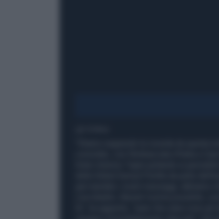
1' di lettura
"Stiamo seguendo la vicenda da questa nott
consolato, con l'Ambasciata d'Italia a Cipr
Esteri Antonio Tajani parlando ai giornali
della Global Sumud Flotilla da parte dell'e
già mandato i nostri messaggi, abbiamo ch
concittadini, liberati il prima possibile, 
fa", ha aggiunto, "pare che siano nove gli 
vengano immediatamente rilasciati". Dal s