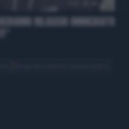
00:39
CHIEDIAMO RILASCIO IMMEDIATO
TI"
CONDIVIDI
cover
Scegli Libero Quotidiano come fonte preferita