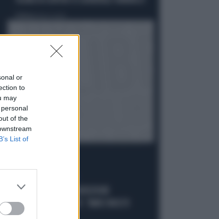
SEGRETA CONTRO IL GENERALE VANNACCI
Politica
di Fausto Carioti
sonal or
ection to
ou may
 personal
out of the
 downstream
B’s List of
ACCUSE E SOSPETTI
LUCIO MALAN SULL'AUDIZIONE
"ANOMALA" DI CONTE: "AMICI MOLTO
VICINI AL PD..."