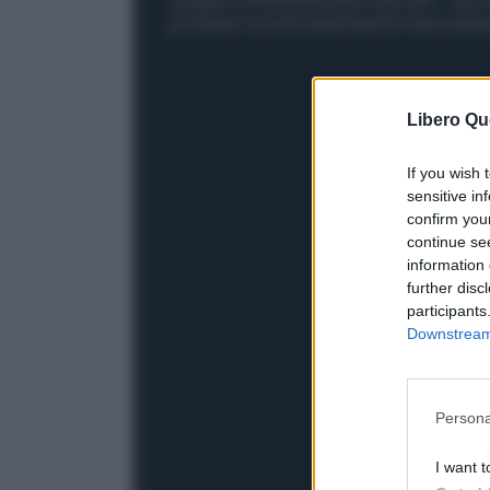
gli italiani a bordo della barche intercettat
Libero Qu
If you wish 
sensitive in
confirm you
continue se
information 
further disc
participants
Downstream 
Persona
I want t