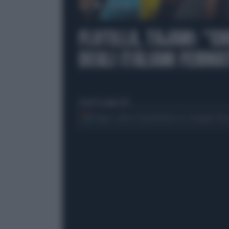
00:00
FLOTILLA, TAJANI: "
DEGLI ITALIANI FERMA
lunedì 18 maggio 2026
Segui Libero Quotidiano su Google Dis