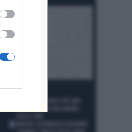
I PIÙ LETTI
DIOMANDE, L'ACQUISTO PIÙ CARO
1
NELLA STORIA DEL REAL MADRID:
ECCO LE CIFRE
MACRON, LA DENUNCIA DI ALEXANDR
2