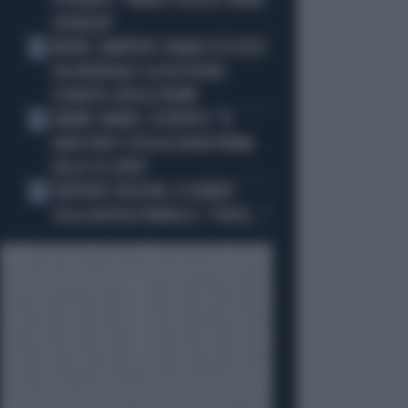
STEPANOV: "PARIGI? PUZZA E URINA
OVUNQUE"
ARTAN, L'ARBITRO SOMALO ESCLUSO
3
DAI MONDIALI? LA DECISIONE:
SCHIAFFO-UEFA A TRUMP
JANNIK SINNER, L'ESPERTO: "IL
4
GINOCCHIO? COSA ACCADRÀ PRIMA
DELLO US OPEN"
FREDERIC VASSEUR, IL DUBBIO
5
SULLA NUOVA FORMULA 1: "FORSE..."