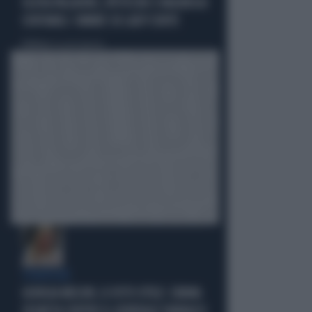
OLIVIA PALADINO, IPOTECHE E MAGHEGGI
CONTABILI: OMBRE SU LADY CONTE
Politica
di Giacomo Amadori
STRATEGIE
GIORGIA MELONI, IL VOTO UTILE: L'ARMA