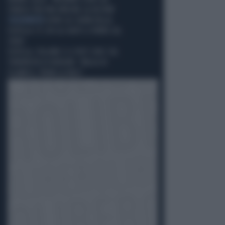
ISRAELE PER FAR VINCERE LA DESTRA"
SOLIDARIETÀ
OLTRE GLI SHOW DELLA
FLOTILLA C'È CHI GLI AIUTI LI PORTA SUL
SERIO
FLOTILLA, FULLONE E IL POST CHOC SUL
TERRORISTA DI BERLINO: "NULLA DI
ISLAMICO, TROVA LA PACE"