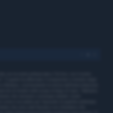
e con la nostra ambasciata a Tel Aviv, con il nostro
o". È quanto ha affermato il vicepremier e ministro degli
sti a Modena, commentando la notizia dell'intercettazione
sercito di Israele nelle acque al largo di Cipro. "Abbiamo
iesto che venissero comunque tutelati i nostri
così come è accaduto per l'episodio di qualche settimana
italiani che sono stati fermati e noi chiediamo che
ito della Global Sumud Flotilla sembrano però essere 13