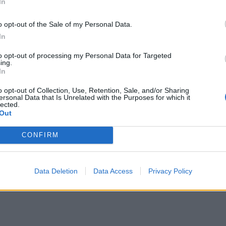
In
o opt-out of the Sale of my Personal Data.
In
to opt-out of processing my Personal Data for Targeted
ing.
In
o opt-out of Collection, Use, Retention, Sale, and/or Sharing
ersonal Data that Is Unrelated with the Purposes for which it
lected.
Out
CONFIRM
Data Deletion
Data Access
Privacy Policy