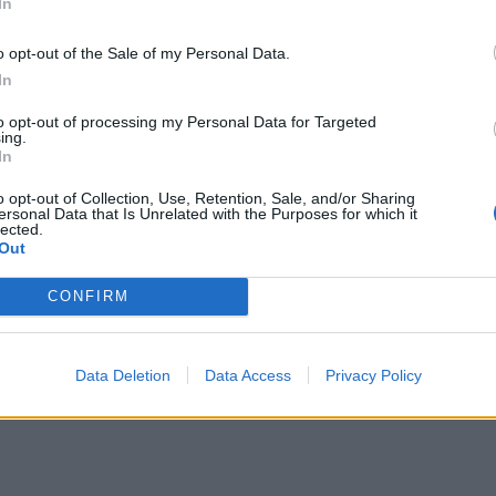
In
o opt-out of the Sale of my Personal Data.
In
to opt-out of processing my Personal Data for Targeted
ing.
In
o opt-out of Collection, Use, Retention, Sale, and/or Sharing
ersonal Data that Is Unrelated with the Purposes for which it
lected.
Out
CONFIRM
Data Deletion
Data Access
Privacy Policy