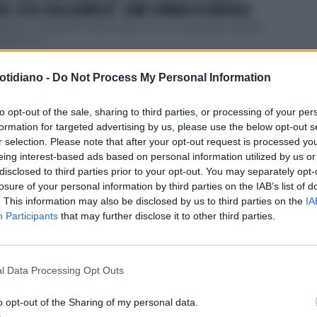
E, ECCO COSA SIGNIFICA". COME COPRIRSI DI RIDICOLO
ezzo, il salottino di Lilli Gruber su La7. La puntata è quella
mbre e os...
otidiano -
Do Not Process My Personal Information
to opt-out of the sale, sharing to third parties, or processing of your per
formation for targeted advertising by us, please use the below opt-out s
r selection. Please note that after your opt-out request is processed y
eing interest-based ads based on personal information utilized by us or
disclosed to third parties prior to your opt-out. You may separately opt-
losure of your personal information by third parties on the IAB’s list of
. This information may also be disclosed by us to third parties on the
IA
Participants
that may further disclose it to other third parties.
l Data Processing Opt Outs
o opt-out of the Sharing of my personal data.