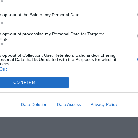
In
o opt-out of the Sale of my Personal Data.
In
to opt-out of processing my Personal Data for Targeted
ing.
In
o opt-out of Collection, Use, Retention, Sale, and/or Sharing
ersonal Data that Is Unrelated with the Purposes for which it
lected.
Out
CONFIRM
Data Deletion
Data Access
Privacy Policy