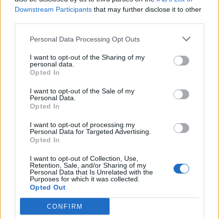
Scegli Libero Quotidiano come fonte preferita
Downstream Participants
that may further disclose it to other
third parties.
SEZIONI
Personal Data Processing Opt Outs
I want to opt-out of the Sharing of my
SPETTACOLI
personal data.
Opted In
SCIENZA E TECH
I want to opt-out of the Sale of my
Personal Data.
Opted In
ALTRO
I want to opt-out of processing my
Personal Data for Targeted Advertising.
Opted In
I want to opt-out of Collection, Use,
Retention, Sale, and/or Sharing of my
Personal Data that Is Unrelated with the
Purposes for which it was collected.
Libero Shopping
Contatti
Pubblicità
Cookie policy
Privacy policy
Opted Out
Condizioni generali
Modello 231
Assistenza
Preferenze Privacy
CONFIRM
Editoriale Libero S.r.l. - Sede Legale: Via dell’Aprica 18, 20158 Milano -