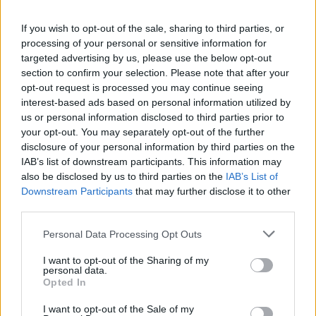
If you wish to opt-out of the sale, sharing to third parties, or
processing of your personal or sensitive information for
targeted advertising by us, please use the below opt-out
section to confirm your selection. Please note that after your
opt-out request is processed you may continue seeing
interest-based ads based on personal information utilized by
us or personal information disclosed to third parties prior to
your opt-out. You may separately opt-out of the further
Seguici su Google Discover
disclosure of your personal information by third parties on the
IAB’s list of downstream participants. This information may
Segui Libero Quotidiano su Google Discover
also be disclosed by us to third parties on the
IAB’s List of
Scegli Libero Quotidiano come fonte preferita
Downstream Participants
that may further disclose it to other
third parties.
SEZIONI
Personal Data Processing Opt Outs
I want to opt-out of the Sharing of my
SPETTACOLI
personal data.
Opted In
SCIENZA E TECH
I want to opt-out of the Sale of my