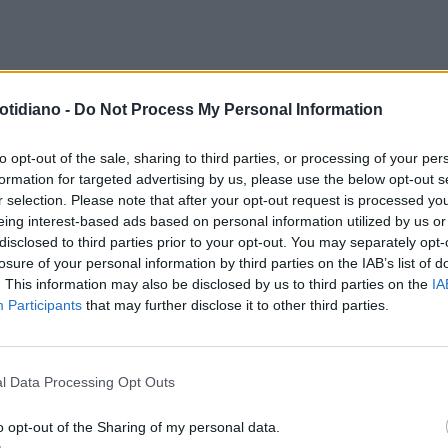
otidiano -
Do Not Process My Personal Information
to opt-out of the sale, sharing to third parties, or processing of your per
formation for targeted advertising by us, please use the below opt-out s
r selection. Please note that after your opt-out request is processed y
eing interest-based ads based on personal information utilized by us or
disclosed to third parties prior to your opt-out. You may separately opt-
losure of your personal information by third parties on the IAB’s list of
. This information may also be disclosed by us to third parties on the
IA
Participants
that may further disclose it to other third parties.
l Data Processing Opt Outs
o opt-out of the Sharing of my personal data.