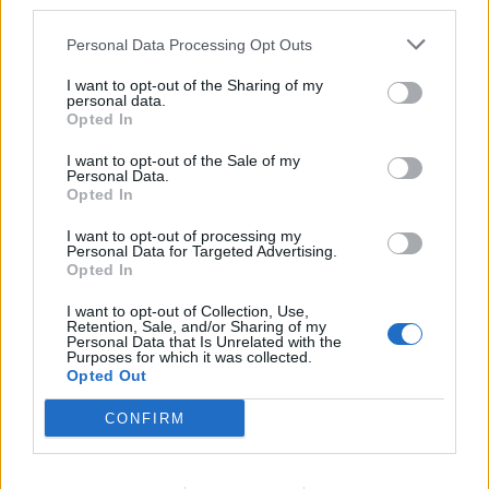
third parties.
ALTRO
Personal Data Processing Opt Outs
I want to opt-out of the Sharing of my
personal data.
Opted In
I want to opt-out of the Sale of my
Personal Data.
Libero Shopping
Contatti
Pubblicità
Cookie policy
Privacy policy
Opted In
Condizioni generali
Modello 231
Assistenza
Preferenze Privacy
I want to opt-out of processing my
Personal Data for Targeted Advertising.
Editoriale Libero S.r.l. - Sede Legale: Via dell’Aprica 18, 20158 Milano -
Opted In
Registro Imprese di Milano Monza Brianza Lodi: C.F. e P.IVA 06823221004 -
R.E.A. Milano n. 1690166 Cap. Soc. € 400.000,00 i.v.
I want to opt-out of Collection, Use,
Tutti i diritti riservati - ISSN (sito web): 2531-6370
Retention, Sale, and/or Sharing of my
Personal Data that Is Unrelated with the
Purposes for which it was collected.
Opted Out
CONFIRM