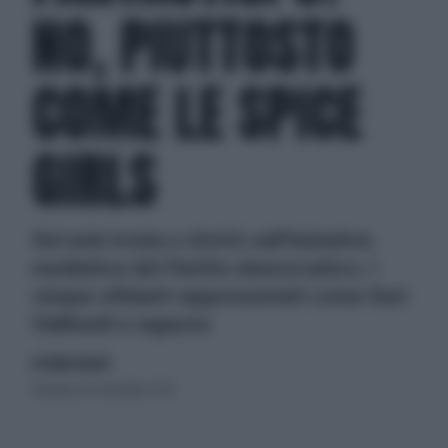
NO, PIUTTOSTO
COME LE SPICE
GIRLS
Sul web ironia e sfottò sull'iniziativa
mediatica del Partito democratico. I
cinque sfidanti rappresentati come Geri
Halliwell e ragazze
di Giulio Bucchi
domenica 18 novembre 2012