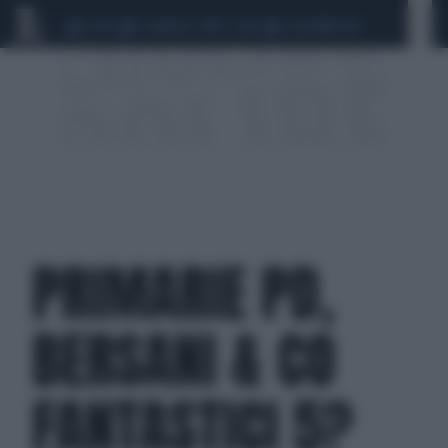
CEUTA
SCANDALO CONTE-COVID
CALCIOMERCATO
PRIMARIE PD,
BERSANI & CO
FANTASTICI 5?