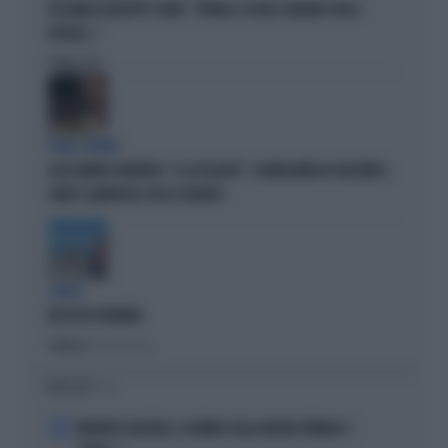
FDI UMILIA GIUSEPPE CONTE: "TORNA A SCUOLA. MAGARI CON LE
ROTELLE..."
Politica
di
ROMA TERMINI
ALESSANDRO ONORATO: "E LA POLIZIA?". SCENEGGIATA IN STAZIONE E
GAFFE CLAMOROSA: FDI LO STRONCA
LIBERA
BUCCIA DI BANANA
Politica
di Lucia Esposito
I PIÙ LETTI
1
FREDERIC VASSEUR, IL DUBBIO SULLA NUOVA FORMULA 1: