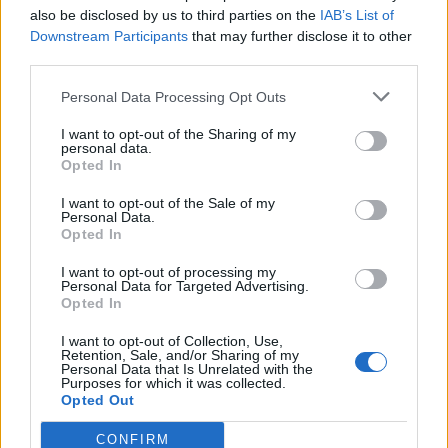
also be disclosed by us to third parties on the
IAB’s List of
Scegli Libero Quotidiano come fonte preferita
Downstream Participants
that may further disclose it to other
third parties.
SEZIONI
Personal Data Processing Opt Outs
I want to opt-out of the Sharing of my
SPETTACOLI
personal data.
Opted In
SCIENZA E TECH
I want to opt-out of the Sale of my
Personal Data.
Opted In
ALTRO
I want to opt-out of processing my
Personal Data for Targeted Advertising.
Opted In
I want to opt-out of Collection, Use,
Retention, Sale, and/or Sharing of my
Personal Data that Is Unrelated with the
Purposes for which it was collected.
Libero Shopping
Contatti
Pubblicità
Cookie policy
Privacy policy
Opted Out
Condizioni generali
Modello 231
Assistenza
Preferenze Privacy
CONFIRM