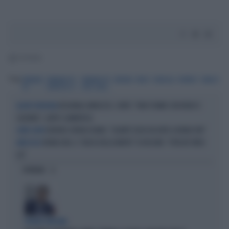
1' di lettura
Tag
PRIMARIE
PRIMARIE PD
PRIMARIE PD
BERSANI
RENZI
VENDOLA
PUPPATO
TABACCI
PD
FANTASTICI 5
SPICE GIRLS
REGIONALI ABRUZZO, CONTE: "NON STIAMO CON RENZI E
ALLEATI FANTASMA
CALENDA", GAFFE CLAMOROSA
DEBORA SERRACCHIANI, "QUANTI SOLDI HA DATO A BONACCINI"
CARTA CANTA
BONACCINI, IL "BACIO DELLA MORTE" DI FASSINO: "PERCHÉ VINCE
ARIECCOLO!
LUI"
OPINIONI
FIGURA GRILLINA