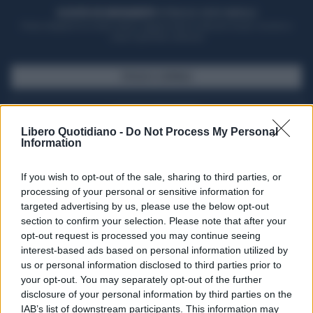
ACQUISTA UN ABBONAMENTO
OTTIENI DEI SUPER VANTAGGI
Potrai sfogliare la rivista online, leggere tutte le edizioni locali, ricevere a
casa il giornale cartaceo
SFOGLIA IL GIORNALE
ACQUISTA ABBONAMENTO
Libero Quotidiano -
Do Not Process My Personal
Information
If you wish to opt-out of the sale, sharing to third parties, or
processing of your personal or sensitive information for
targeted advertising by us, please use the below opt-out
section to confirm your selection. Please note that after your
opt-out request is processed you may continue seeing
interest-based ads based on personal information utilized by
us or personal information disclosed to third parties prior to
your opt-out. You may separately opt-out of the further
Seguici su Google Discover
disclosure of your personal information by third parties on the
IAB’s list of downstream participants. This information may
Segui Libero Quotidiano su Google Discover