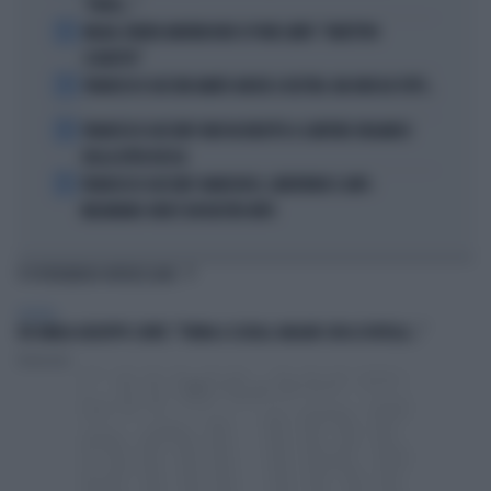
"FORSE..."
2
MILAN, RUBEN AMORIM NON SI PONE LIMITI: "OBIETTIVO
SCUDETTO"
3
FRANCESCO GUCCINI AMATO ANCHE A DESTRA. MA NON DA TUTTI...
4
FRANCESCO GUCCINI? NON VA RIDOTTO A CANTORE ORGANICO
DELLA DITTA ROSSA
5
FRANCESCO GUCCINI? ANARCHICO, LIBERTARIO E ANTI-
MELONIANO: NON È UN NOSTRO MITO
TI POTREBBERO INTERESSARE
POLITICA
FDI UMILIA GIUSEPPE CONTE: "TORNA A SCUOLA. MAGARI CON LE ROTELLE..."
Redazione