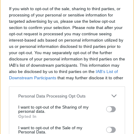
If you wish to opt-out of the sale, sharing to third parties, or
processing of your personal or sensitive information for
targeted advertising by us, please use the below opt-out
section to confirm your selection. Please note that after your
opt-out request is processed you may continue seeing
interest-based ads based on personal information utilized by
us or personal information disclosed to third parties prior to
your opt-out. You may separately opt-out of the further
Seguici su Google Discover
disclosure of your personal information by third parties on the
IAB’s list of downstream participants. This information may
Segui Libero Quotidiano su Google Discover
also be disclosed by us to third parties on the
IAB’s List of
Scegli Libero Quotidiano come fonte preferita
Downstream Participants
that may further disclose it to other
third parties.
SEZIONI
Personal Data Processing Opt Outs
I want to opt-out of the Sharing of my
SPETTACOLI
personal data.
Opted In
SCIENZA E TECH
I want to opt-out of the Sale of my
Personal Data.