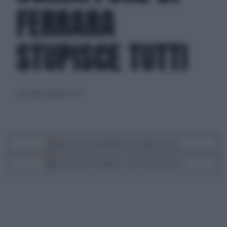
FERRARA
STUPISCE TUTTI
mercoledì 4 gennaio 2023
Segui Libero Quotidiano su Google Discover
Scegli Libero Quotidiano come fonte preferita