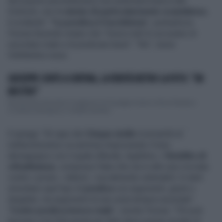
del popolo permettendosi una settimana bianca alle
Dolomiti, non fa
niente di particolarmente scandaloso
,
è evidente".
"La predica è il problema
", puntualizza
Ferrara facendo notare che "invece tutti lo accusano di
razzolare male e di predicare bene". "No", tuona
l'elefantino rosso.
GIUSEPPE CONTE A CORTINA, LA VERITÀ DIETRO LA FOTO: "UN
MOSTRO"
Sta facendo discutere il soggiorno di Giuseppe Conte e Olivia Paladino
a Cortina d’Ampezzo. Il leader del Mov...
E spiega: "Al capo dei
Cinque stelle
riconvertiti al
mélenchonismo va semmai rimproverato il tono
demagogico con il quale difende, legittimo, il
Reddito di
cittadinanza
, compresa l'idea che sia in atto una crociata
contro i poveri, i deboli, i socialmente vulnerabili. In tanti
smontano quel tipo di
predica
con argomenti, giusti o
sbagliati, ma argomenti di una certa tempra razionale".
"
Conte predica invece male
", insiste Ferrara. "Chi può
lavorare e ha l'età giusta per farlo deve essere avviato al