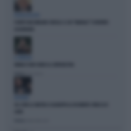
POLITICA IN LUTTO
È MORTO MASSIMILIANO CENCELLI: IL SUO "MANUALE" È DIVENTATO
LEGGENDARIO
IL GENERALE
VANNACCI NON CHIUDE AL CENTRODESTRA
Politica
di Elisa Calessi
DISPERATI
SUL COVID LA SINISTRA SI AGGRAPPA AL DOCUMENTO-PATACCA DI
CONTE
Politica
di Andrea Muzzolon