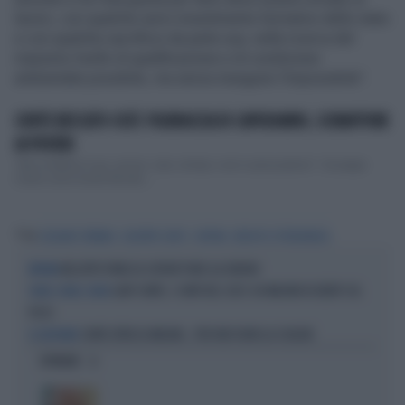
lavoro, con qualche serio investimento formativo dello stato
e con qualche sacrificio da parte sua, nella ricerca del
massimo livello di qualificazione e di condizione
ambientale possibile, ma senza inseguire l'impossibile".
CONTE BECCATO COSÌ: FIGURACCIA DI CAPODANNO, SCHIAFFONE
AI POVERI
"Ma la libidine è qui, amore: sole, whisky e sei in pole position". Giuseppe
Conte come Guido Nicheli, ...
Tag
GIULIANO FERRARA
GIUSEPPE CONTE
CORTINA
REDDITO CITTADINANZA
NELL'ATTO PATACCA COPIATI PURE GLI ERRORI
BUFERA
LADY CONTE, I CONTI DEL 2025: 60 MILIONI DI DEBITI COL
SOLDI, SOLDI, SOLDI
FISCO
CONTE ATTACCA MELONI... PER FAR FUORI LA SCHLEIN
IL GIOCHINO
OPINIONI