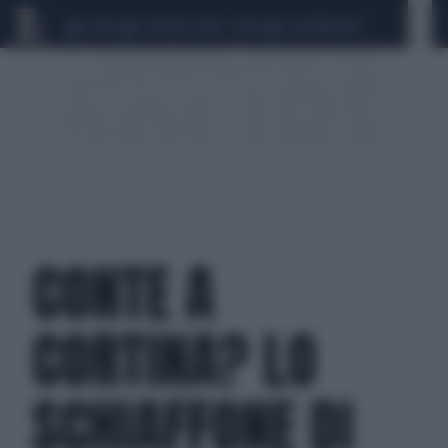
CEUTA
SCANDALO CONTE-COVID
CALCIOMERCATO
CONTE A
CORTINA? LO
SCHIAFFONE DI