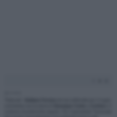
1' di lettura
"Ridicola".
Giuliano Ferrara
nel suo editoriale per il
Foglio
commenta così la storia di
Giuseppe Conte
a
Cortina
e il
contorno di polemiche seguito. Per il giornalista "l'avvocato