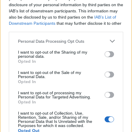
Seguici su Google Discover
disclosure of your personal information by third parties on the
IAB’s list of downstream participants. This information may
Segui Libero Quotidiano su Google Discover
also be disclosed by us to third parties on the
IAB’s List of
Scegli Libero Quotidiano come fonte preferita
Downstream Participants
that may further disclose it to other
third parties.
SEZIONI
Personal Data Processing Opt Outs
I want to opt-out of the Sharing of my
SPETTACOLI
personal data.
Opted In
SCIENZA E TECH
I want to opt-out of the Sale of my
Personal Data.
Opted In
ALTRO
I want to opt-out of processing my
Personal Data for Targeted Advertising.
Opted In
I want to opt-out of Collection, Use,
Retention, Sale, and/or Sharing of my
Personal Data that Is Unrelated with the
Purposes for which it was collected.
Libero Shopping
Contatti
Pubblicità
Cookie policy
Privacy policy
Opted Out