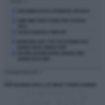
I PIÙ LETTI
1
JOHN GOODMAN? BECCATO AL SUPERMERCATO: COM'È ADESSO
2
JANNIK SINNER, TERAPIA CON ONDE D'URTO: COSA RISCHIA
ADESSO
3
ALL’ASTA IL PALLONE DELLA “MANO DI DIO”
4
MALDINI VUOTA IL SACCO: "COSA È SUCCESSO DAVVERO CON LA
NAZIONALE, MALAGÒ, GUARDIOLA E PIRLO"
5
JUVE-INTER, ALESSANDRO BASTONI SCARAVENTA A TERRA
ZHEGROVA: RISSA IN CAMPO
TI POTREBBERO INTERESSARE
POLITICA
È MORTO MASSIMILIANO CENCELLI: IL SUO "MANUALE" È DIVENTATO LEGGENDARIO