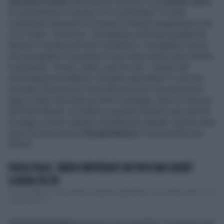
Giovanni Orsina
ridimensiona l'ipotesi di un
partito unico
di centrodestra in Europa. Per il politologo "è molto
complicato riproporre in Europa la stessa maggioranza che
c’è in Italia". Insomma, "immaginare un’Europa guidata da
destra mi sembra del tutto irrealistico, immaginare invece
che gli equilibri si spostino in una certa misura verso destra
è possibile". Orsina, infatti, precisa che "i leader del
centrodestra potrebbero chiedere agli elettori il voto per
spostare l’Europa più vicina alle posizioni che governano
oggi in Italia. Secondo gli ultimi sondaggi, dopo le elezioni
del 2024 liberali, socialisti e popolari avranno varie decine
di seggi in meno rispetto al parlamento attuale. Questo apre
spazi di manovra per
Giorgia Meloni
e forse perfino per
Salvini".
FORZA ITALIA, "ARRIVI IMPORTANTI NEI PROSSIMI GIORNI".
SLAVINA SUL PD
In Forza Italia "ci sarà qualche ingresso significativo nei prossimi giorni". Ad
annunciarlo è l...
Ed
Emmanuel Macron
teme già la disfatta. Il problema del