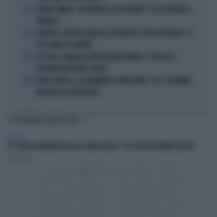
2
JANNIK SINNER, "DOLCEMENTE OSSESSIONATO": CHI SI INCHINA AL
NUMERO 1
3
JUVENTUS, PAPERE-MICHELE DI GREGORIO E TIFOSI IN RIVOLTA: "IL
PIÙ SCARSO DI SEMPRE"
4
4 DI SERA, SENALDI AZZERA ANGELO BONELLI: "CON LUI AL
GOVERNO FARÀ MENO CALDO?"
5
FLAVIO COBOLLI, LA DRAMMATICA CONFESSIONE: "DA 3 SETTIMANE
NON RIESCO A RESPIRARE"
TI POTREBBERO INTERESSARE
POLITICA
PD, PAOLO GENTILONI BOCCIA IL CAMPO LARGO: "ECCO PERCHÉ HANNO FALLITO"
Redazione