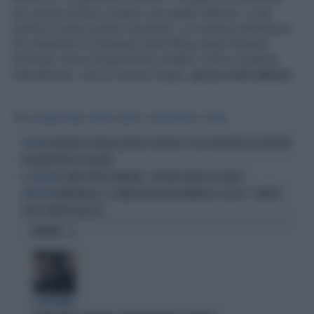
uno spazio politico unitario, per quanto debole, e una
somma di spazi politici nazionali. La vicinanza ideologica
non impedisce la distanza nella difesa degli interessi
nazionali: da qui le geometrie variabili. Fermo restando,
naturalmente, che se variano troppo,
gli accordi saltano
".
Tag
GIOVANNI ORSINA
MATTEO SALVINI
GIORGIA MELONI
EUROPA
INIZIATA LA PAGLIACCIATA DI SANCHEZ: COSA CHIEDONO AGLI ITALIANI
SCONTRO
IN AEROPORTO IN SPAGNA
CONTE ATTACCA MELONI... PER FAR FUORI LA SCHLEIN
IL GIOCHINO
MARCINELLE, IL SINDACATO BELGA RIVENDICA IL GESTO: "CONTRO
VERGOGNA
TUTTI I PARTITI FASCISTI"
OPINIONI
IL GIOCHINO