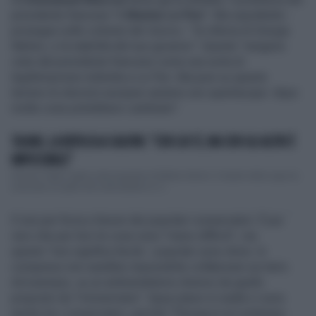
presidente francese "è
Marine Le Pen
". Ma soprattutto -
prosegue sulle colonne del
Giorno
- "la vittoria di Giorgia
Meloni, e la stabilità del suo governo". Queste "vengono
viste dal presidente francese come una sorta di
legittimazione indiretta a Le Pen. Ma pure su questo
terreno le elezioni europee saranno uno spartiacque: dopo
molte cose potrebbero cambiare".
TAJANI, LA REPLICA A SALVINI: "CON LUI SÌ, MA CON GLI ALTRI È
IMPOSSIBILE"
Antonio Tajani replica alla proposta di Matteo Salvini. Il leader della Lega ha
avanzato un patto del centrodestra in vi...
E non per forza a favore dei popolari-conservatori. È pur
vero che per loro le cose sono "meno difficili", ma
questo "non significa facile: i popolari sono divisi. In
compenso non sarebbe impossibile collaborare sui temi.
Ad esempio, su un ambientalismo diverso da quello
proposto da Timmermans". Spaccature in realtà ci sono
anche tra i conservatori, perché "l’Europa è al contempo