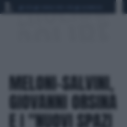
CEUTA
SCANDALO CONTE-COVID
CALCIOMERCATO
MELONI-SALVINI,
GIOVANNI ORSINA
E I "NUOVI SPAZI