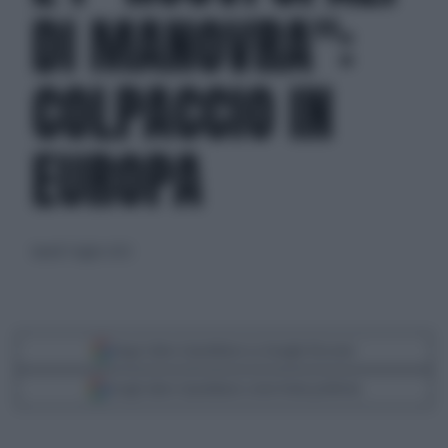
DI MANOVRA":
COLPACCIO IN
EUROPA
lunedì 3 luglio 2023
Segui Libero Quotidiano su Google Discover
Scegli Libero Quotidiano come fonte preferita