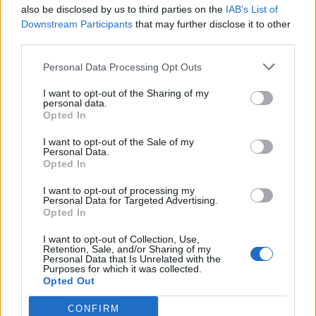
also be disclosed by us to third parties on the
IAB’s List of
Scegli Libero Quotidiano come fonte preferita
Downstream Participants
that may further disclose it to other
third parties.
SEZIONI
Personal Data Processing Opt Outs
I want to opt-out of the Sharing of my
SPETTACOLI
personal data.
Opted In
SCIENZA E TECH
I want to opt-out of the Sale of my
Personal Data.
Opted In
ALTRO
I want to opt-out of processing my
Personal Data for Targeted Advertising.
Opted In
I want to opt-out of Collection, Use,
Retention, Sale, and/or Sharing of my
Personal Data that Is Unrelated with the
Purposes for which it was collected.
Libero Shopping
Contatti
Pubblicità
Cookie policy
Privacy policy
Opted Out
Condizioni generali
Modello 231
Assistenza
Preferenze Privacy
CONFIRM