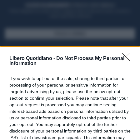
ACQUISTA UN ABBONAMENTO
OTTIENI DEI SUPER VANTAGGI
Potrai sfogliare la rivista online, leggere tutte le edizioni locali, ricevere a
casa il giornale cartaceo
SFOGLIA IL GIORNALE
ACQUISTA ABBONAMENTO
Libero Quotidiano -
Do Not Process My Personal
Information
If you wish to opt-out of the sale, sharing to third parties, or
processing of your personal or sensitive information for
targeted advertising by us, please use the below opt-out
section to confirm your selection. Please note that after your
opt-out request is processed you may continue seeing
interest-based ads based on personal information utilized by
us or personal information disclosed to third parties prior to
your opt-out. You may separately opt-out of the further
Seguici su Google Discover
disclosure of your personal information by third parties on the
IAB’s list of downstream participants. This information may
Segui Libero Quotidiano su Google Discover