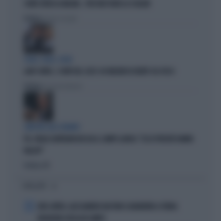
CONTE ATTACCA MELONI... PER FAR FUORI LA SCHLEIN
Politica
di Pietro Senaldi
SOLDI, SOLDI, SOLDI
LADY CONTE, I CONTI DEL 2025: 60 MILIONI DI DEBITI COL FISCO
Politica
di Giacomo Amadori
SINISTRA ALLO SBANDO
PD, PAOLO GENTILONI BOCCIA IL CAMPO LARGO: "ECCO PERCHÉ HANNO
FALLITO"
Politica
di
I PIÙ LETTI
1
JUVE-INTER, ALESSANDRO BASTONI SCARAVENTA A TERRA
ZHEGROVA: RISSA IN CAMPO