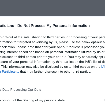
otidiano -
Do Not Process My Personal Information
to opt-out of the sale, sharing to third parties, or processing of your per
formation for targeted advertising by us, please use the below opt-out s
r selection. Please note that after your opt-out request is processed y
eing interest-based ads based on personal information utilized by us or
disclosed to third parties prior to your opt-out. You may separately opt-
losure of your personal information by third parties on the IAB’s list of
. This information may also be disclosed by us to third parties on the
IA
Participants
that may further disclose it to other third parties.
l Data Processing Opt Outs
o opt-out of the Sharing of my personal data.