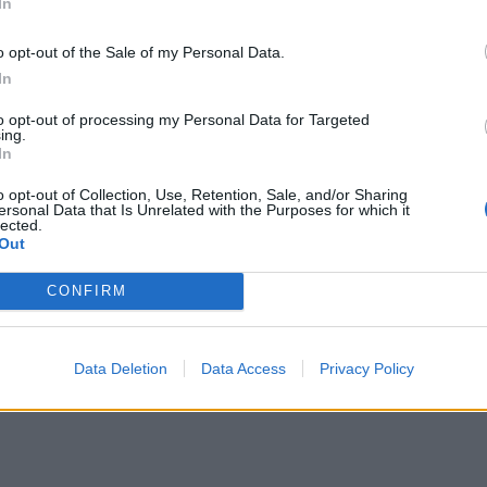
In
o opt-out of the Sale of my Personal Data.
In
to opt-out of processing my Personal Data for Targeted
ing.
In
o opt-out of Collection, Use, Retention, Sale, and/or Sharing
ersonal Data that Is Unrelated with the Purposes for which it
lected.
Out
CONFIRM
Data Deletion
Data Access
Privacy Policy